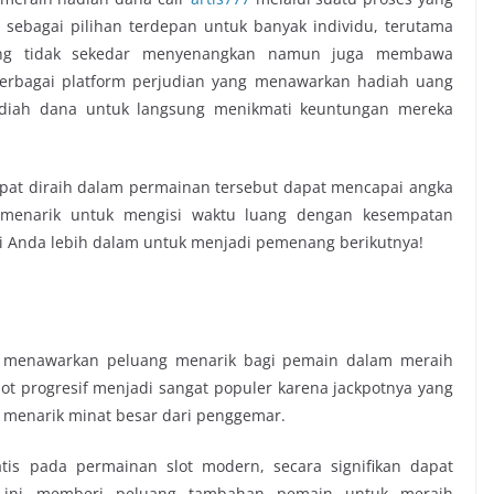
l sebagai pilihan terdepan untuk banyak individu, terutama
ng tidak sekedar menyenangkan namun juga membawa
 berbagai platform perjudian yang menawarkan hadiah uang
diah dana untuk langsung menikmati keuntungan mereka
dapat diraih dalam permainan tersebut dapat mencapai angka
g menarik untuk mengisi waktu luang dengan kesempatan
si Anda lebih dalam untuk menjadi pemenang berikutnya!
n menawarkan peluang menarik bagi pemain dalam meraih
lot progresif menjadi sangat populer karena jackpotnya yang
 menarik minat besar dari penggemar.
atis pada permainan slot modern, secara signifikan dapat
ur ini memberi peluang tambahan pemain untuk meraih