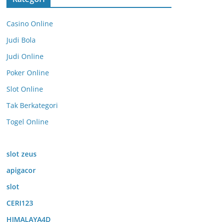
Casino Online
Judi Bola
Judi Online
Poker Online
Slot Online
Tak Berkategori
Togel Online
slot zeus
apigacor
slot
CERI123
HIMALAYA4D