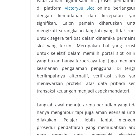
Pada zaman digital saat ini, proses pendaftar
di platform
Victory88 Slot
online berlangsu
dengan kemudahan dan kecepatan ya
signifikan. Calon pemain diharuskan unt
mengikuti serangkaian langkah yang tidak rum
untuk segera terlibat dalam dinamika permain
slot yang terkini. Merupakan hal yang krusi
untuk selektif dalam memilih portal slot onli
yang bukan hanya terpercaya tapi juga menjam
keamanan pengalaman pengguna. Di teng
berlimpahnya alternatif, verifikasi situs ya
menawarkan proteksi atas data pribadi ser
transaksi keuangan menjadi aspek mandatori.
Langkah awal menuju arena perjudian yang tid
hanya menghibur tapi juga aman esensial unt
dilakukan. Pelajari lebih lanjut mengen
prosedur pendaftaran yang memudahkan an
para pemain untuk memasuki ekosist