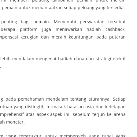
g pemain untuk memanfaatkan setiap peluang yang tersedia.
 penting bagi pemain. Memenuhi persyaratan tersebut
Beberapa platform juga menawarkan hadiah cashback,
pensasi kerugian dan meraih keuntungan pada putaran
 lebih mendalam mengenai hadiah dana dan strategi efektif
.
ung pada pemahaman mendalam tentang aturannya. Setiap
tuan yang distingtif, termasuk batasan usia dan ketetapan
rehensif atas aspek-aspek ini, sebelum terjun ke arena
iah moneter.
im yang terstruktur untuk memperoleh uang tunai yang