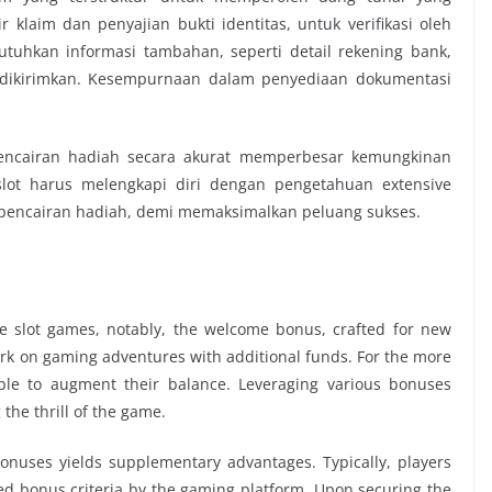
 klaim dan penyajian bukti identitas, untuk verifikasi oleh
tuhkan informasi tambahan, seperti detail rekening bank,
dikirimkan. Kesempurnaan dalam penyediaan dokumentasi
ncairan hadiah secara akurat memperbesar kemungkinan
ot harus melengkapi diri dengan pengetahuan extensive
pencairan hadiah, demi memaksimalkan peluang sukses.
ne slot games, notably, the welcome bonus, crafted for new
rk on gaming adventures with additional funds. For the more
ble to augment their balance. Leveraging various bonuses
the thrill of the game.
nuses yields supplementary advantages. Typically, players
ined bonus criteria by the gaming platform. Upon securing the