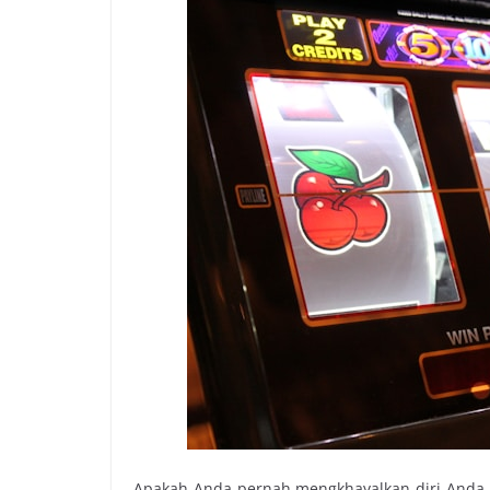
Apakah Anda pernah mengkhayalkan diri Anda 