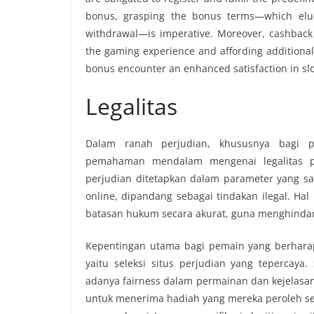
bonus, grasping the bonus terms—which eluci
withdrawal—is imperative. Moreover, cashback r
the gaming experience and affording additional
bonus encounter an enhanced satisfaction in sl
Legalitas
Dalam ranah perjudian, khususnya bagi pe
pemahaman mendalam mengenai legalitas per
perjudian ditetapkan dalam parameter yang sang
online, dipandang sebagai tindakan ilegal. H
batasan hukum secara akurat, guna menghindari
Kepentingan utama bagi pemain yang berhara
yaitu seleksi situs perjudian yang tepercay
adanya fairness dalam permainan dan kejelas
untuk menerima hadiah yang mereka peroleh sec