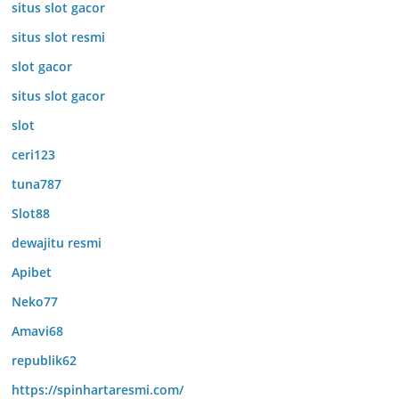
situs slot gacor
situs slot resmi
slot gacor
situs slot gacor
slot
ceri123
tuna787
Slot88
dewajitu resmi
Apibet
Neko77
Amavi68
republik62
https://spinhartaresmi.com/