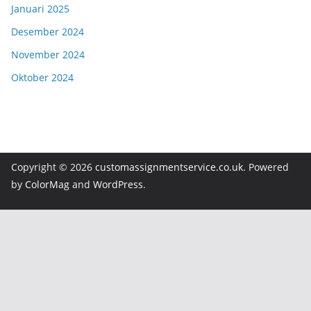
Januari 2025
Desember 2024
November 2024
Oktober 2024
Copyright © 2026
customassignmentservice.co.uk
. Powered
by
ColorMag
and
WordPress
.