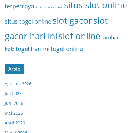
situs slot online
terpercaya
situs poker online
slot gacor
slot
situs togel online
gacor hari ini
slot online
taruhan
togel hari ini
togel online
bola
Arsip
Agustus 2026
Juli 2026
Juni 2026
Mei 2026
April 2026
Maret 2026