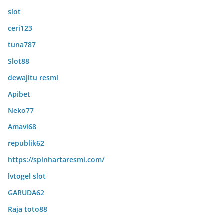
slot
ceri123
tuna787
Slot88
dewajitu resmi
Apibet
Neko77
Amavi68
republik62
https://spinhartaresmi.com/
lvtogel slot
GARUDA62
Raja toto88