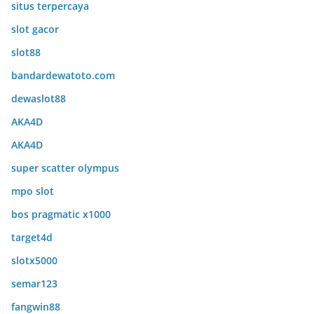
situs terpercaya
slot gacor
slot88
bandardewatoto.com
dewaslot88
AKA4D
AKA4D
super scatter olympus
mpo slot
bos pragmatic x1000
target4d
slotx5000
semar123
fangwin88