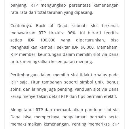
panjang. RTP mengungkap persentase kemenangan
rata-rata dari total taruhan yang dipasang.
Contohnya, Book of Dead, sebuah slot terkenal,
menawarkan RTP kira-kira 96%. Ini berarti teoritis,
setiap IDR 100.000 yang dipertaruhkan, bisa
menghasilkan kembali sekitar IDR 96.000. Memahami
RTP memberi keuntungan dalam memilih slot via Dana
untuk meningkatkan kesempatan menang.
Pertimbangan dalam memilih slot tidak terbatas pada
RTP saja. Fitur tambahan seperti simbol unik, bonus
spins, dan lainnya juga penting. Panduan slot via Dana
kerap menyertakan detail RTP dan tips bermain efektif.
Mengetahui RTP dan memanfaatkan panduan slot via
Dana bisa memperkaya pengalaman bermain serta
memaksimalkan kemenangan. Penting memeriksa RTP