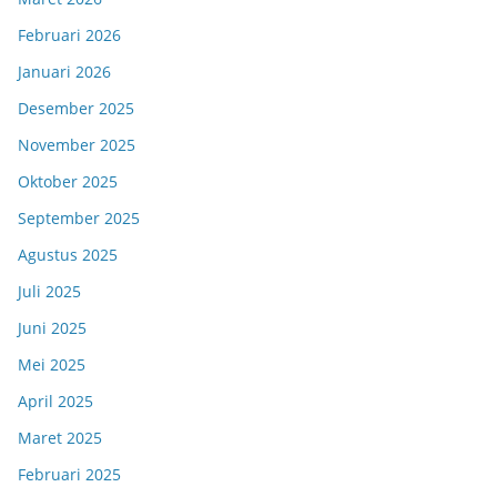
Februari 2026
Januari 2026
Desember 2025
November 2025
Oktober 2025
September 2025
Agustus 2025
Juli 2025
Juni 2025
Mei 2025
April 2025
Maret 2025
Februari 2025