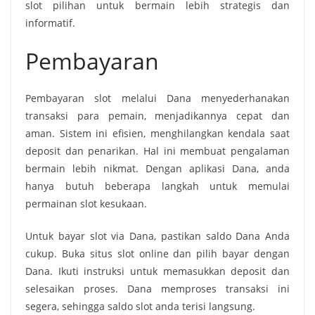
slot pilihan untuk bermain lebih strategis dan
informatif.
Pembayaran
Pembayaran slot melalui Dana menyederhanakan
transaksi para pemain, menjadikannya cepat dan
aman. Sistem ini efisien, menghilangkan kendala saat
deposit dan penarikan. Hal ini membuat pengalaman
bermain lebih nikmat. Dengan aplikasi Dana, anda
hanya butuh beberapa langkah untuk memulai
permainan slot kesukaan.
Untuk bayar slot via Dana, pastikan saldo Dana Anda
cukup. Buka situs slot online dan pilih bayar dengan
Dana. Ikuti instruksi untuk memasukkan deposit dan
selesaikan proses. Dana memproses transaksi ini
segera, sehingga saldo slot anda terisi langsung.