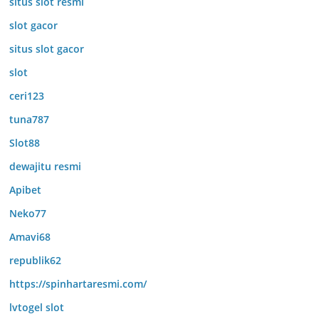
situs slot resmi
slot gacor
situs slot gacor
slot
ceri123
tuna787
Slot88
dewajitu resmi
Apibet
Neko77
Amavi68
republik62
https://spinhartaresmi.com/
lvtogel slot