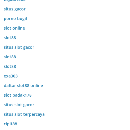
situs gacor
porno bugil
slot online
slot88
situs slot gacor
slot88
slot88
exa303
daftar slot88 online
slot badak178
situs slot gacor
situs slot terpercaya
cipit88