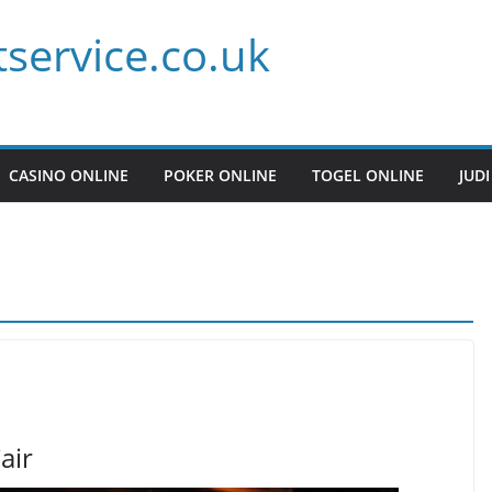
service.co.uk
CASINO ONLINE
POKER ONLINE
TOGEL ONLINE
JUD
air