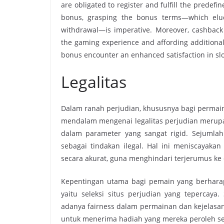
are obligated to register and fulfill the predef
bonus, grasping the bonus terms—which eluci
withdrawal—is imperative. Moreover, cashback r
the gaming experience and affording additional
bonus encounter an enhanced satisfaction in sl
Legalitas
Dalam ranah perjudian, khususnya bagi permain
mendalam mengenai legalitas perjudian merupaka
dalam parameter yang sangat rigid. Sejumlah b
sebagai tindakan ilegal. Hal ini meniscaya
secara akurat, guna menghindari terjerumus ke 
Kepentingan utama bagi pemain yang berhara
yaitu seleksi situs perjudian yang tepercay
adanya fairness dalam permainan dan kejelas
untuk menerima hadiah yang mereka peroleh sec