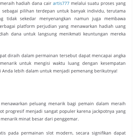
meraih hadiah dana cair
artis777
melalui suatu proses yang
l sebagai pilihan terdepan untuk banyak individu, terutama
ng tidak sekedar menyenangkan namun juga membawa
 berbagai platform perjudian yang menawarkan hadiah uang
diah dana untuk langsung menikmati keuntungan mereka
dapat diraih dalam permainan tersebut dapat mencapai angka
g menarik untuk mengisi waktu luang dengan kesempatan
si Anda lebih dalam untuk menjadi pemenang berikutnya!
n menawarkan peluang menarik bagi pemain dalam meraih
lot progresif menjadi sangat populer karena jackpotnya yang
 menarik minat besar dari penggemar.
atis pada permainan slot modern, secara signifikan dapat