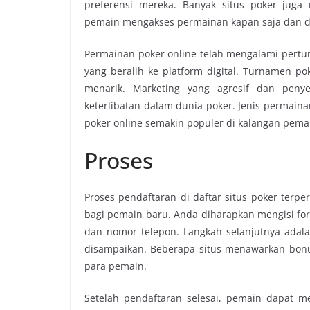
preferensi mereka. Banyak situs poker jug
pemain mengakses permainan kapan saja dan d
Permainan poker online telah mengalami pertu
yang beralih ke platform digital. Turnamen p
menarik. Marketing yang agresif dan peny
keterlibatan dalam dunia poker. Jenis permain
poker online semakin populer di kalangan pemai
Proses
Proses pendaftaran di daftar situs poker terp
bagi pemain baru. Anda diharapkan mengisi for
dan nomor telepon. Langkah selanjutnya adalah
disampaikan. Beberapa situs menawarkan bonu
para pemain.
Setelah pendaftaran selesai, pemain dapat m