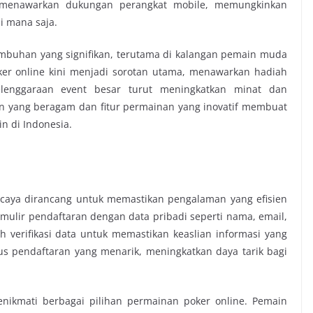
a menawarkan dukungan perangkat mobile, memungkinkan
i mana saja.
mbuhan yang signifikan, terutama di kalangan pemain muda
oker online kini menjadi sorotan utama, menawarkan hadiah
elenggaraan event besar turut meningkatkan minat dan
an yang beragam dan fitur permainan yang inovatif membuat
n di Indonesia.
ercaya dirancang untuk memastikan pengalaman yang efisien
mulir pendaftaran dengan data pribadi seperti nama, email,
 verifikasi data untuk memastikan keaslian informasi yang
s pendaftaran yang menarik, meningkatkan daya tarik bagi
enikmati berbagai pilihan permainan poker online. Pemain