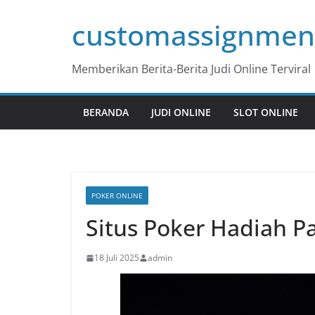
Skip
customassignment
to
content
Memberikan Berita-Berita Judi Online Terviral
BERANDA
JUDI ONLINE
SLOT ONLINE
POKER ONLINE
Situs Poker Hadiah Pa
18 Juli 2025
admin