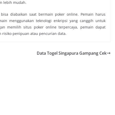
n lebih mudah.
 bisa diabaikan saat bermain poker online. Pemain harus
ain menggunakan teknologi enkripsi yang canggih untuk
an memilih situs poker online terpercaya, pemain dapat
 risiko penipuan atau pencurian data.
Data Togel Singapura Gampang Cek