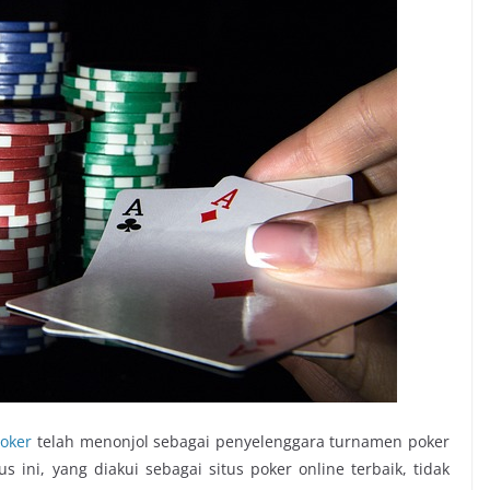
poker
telah menonjol sebagai penyelenggara turnamen poker
us ini, yang diakui sebagai situs poker online terbaik, tidak