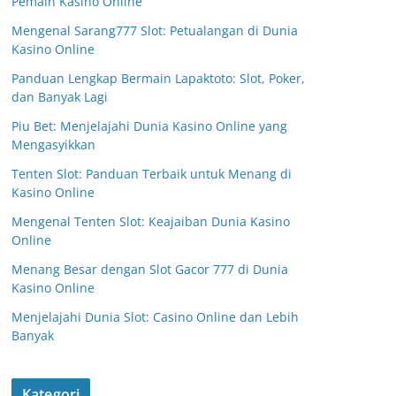
Pemain Kasino Online
Mengenal Sarang777 Slot: Petualangan di Dunia
Kasino Online
Panduan Lengkap Bermain Lapaktoto: Slot, Poker,
dan Banyak Lagi
Piu Bet: Menjelajahi Dunia Kasino Online yang
Mengasyikkan
Tenten Slot: Panduan Terbaik untuk Menang di
Kasino Online
Mengenal Tenten Slot: Keajaiban Dunia Kasino
Online
Menang Besar dengan Slot Gacor 777 di Dunia
Kasino Online
Menjelajahi Dunia Slot: Casino Online dan Lebih
Banyak
Kategori