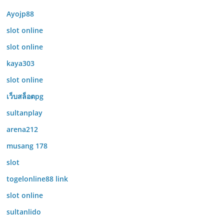
Ayojp88
slot online
slot online
kaya303
slot online
เว็บสล็อตpg
sultanplay
arena212
musang 178
slot
togelonline88 link
slot online
sultanlido