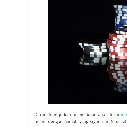
Di ranah perjudian online, beberapa situs
idn 
online dengan hadiah yang signifikan. Situs-sit