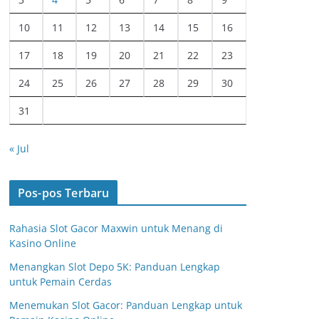
10
11
12
13
14
15
16
17
18
19
20
21
22
23
24
25
26
27
28
29
30
31
« Jul
Pos-pos Terbaru
Rahasia Slot Gacor Maxwin untuk Menang di
Kasino Online
Menangkan Slot Depo 5K: Panduan Lengkap
untuk Pemain Cerdas
Menemukan Slot Gacor: Panduan Lengkap untuk