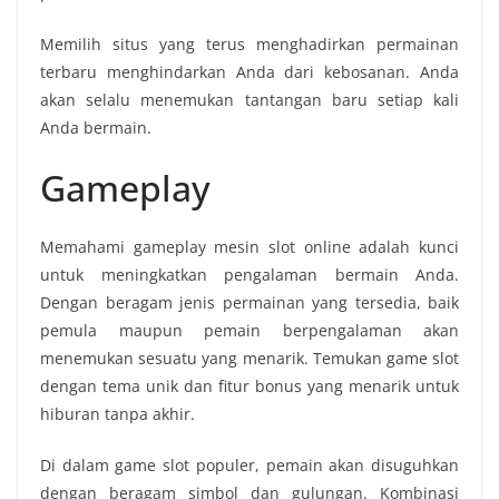
Memilih situs yang terus menghadirkan permainan
terbaru menghindarkan Anda dari kebosanan. Anda
akan selalu menemukan tantangan baru setiap kali
Anda bermain.
Gameplay
Memahami gameplay mesin slot online adalah kunci
untuk meningkatkan pengalaman bermain Anda.
Dengan beragam jenis permainan yang tersedia, baik
pemula maupun pemain berpengalaman akan
menemukan sesuatu yang menarik. Temukan game slot
dengan tema unik dan fitur bonus yang menarik untuk
hiburan tanpa akhir.
Di dalam game slot populer, pemain akan disuguhkan
dengan beragam simbol dan gulungan. Kombinasi