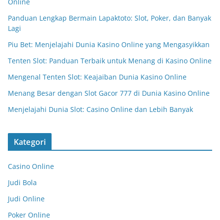
Online
Panduan Lengkap Bermain Lapaktoto: Slot, Poker, dan Banyak
Lagi
Piu Bet: Menjelajahi Dunia Kasino Online yang Mengasyikkan
Tenten Slot: Panduan Terbaik untuk Menang di Kasino Online
Mengenal Tenten Slot: Keajaiban Dunia Kasino Online
Menang Besar dengan Slot Gacor 777 di Dunia Kasino Online
Menjelajahi Dunia Slot: Casino Online dan Lebih Banyak
Kategori
Casino Online
Judi Bola
Judi Online
Poker Online