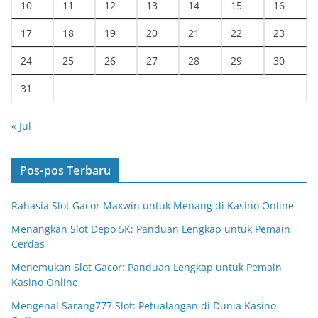
10
11
12
13
14
15
16
17
18
19
20
21
22
23
24
25
26
27
28
29
30
31
« Jul
Pos-pos Terbaru
Rahasia Slot Gacor Maxwin untuk Menang di Kasino Online
Menangkan Slot Depo 5K: Panduan Lengkap untuk Pemain
Cerdas
Menemukan Slot Gacor: Panduan Lengkap untuk Pemain
Kasino Online
Mengenal Sarang777 Slot: Petualangan di Dunia Kasino