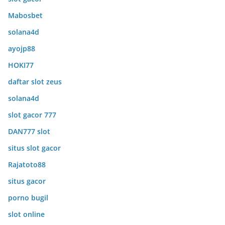
Mabosbet
solana4d
ayojp88
HOKI77
daftar slot zeus
solana4d
slot gacor 777
DAN777 slot
situs slot gacor
Rajatoto88
situs gacor
porno bugil
slot online