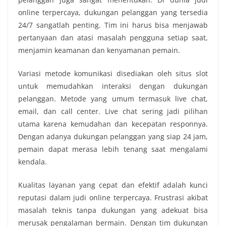
online terpercaya, dukungan pelanggan yang tersedia
24/7 sangatlah penting. Tim ini harus bisa menjawab
pertanyaan dan atasi masalah pengguna setiap saat,
menjamin keamanan dan kenyamanan pemain.
Variasi metode komunikasi disediakan oleh situs slot
untuk memudahkan interaksi dengan dukungan
pelanggan. Metode yang umum termasuk live chat,
email, dan call center. Live chat sering jadi pilihan
utama karena kemudahan dan kecepatan responnya.
Dengan adanya dukungan pelanggan yang siap 24 jam,
pemain dapat merasa lebih tenang saat mengalami
kendala.
Kualitas layanan yang cepat dan efektif adalah kunci
reputasi dalam judi online terpercaya. Frustrasi akibat
masalah teknis tanpa dukungan yang adekuat bisa
merusak pengalaman bermain. Dengan tim dukungan