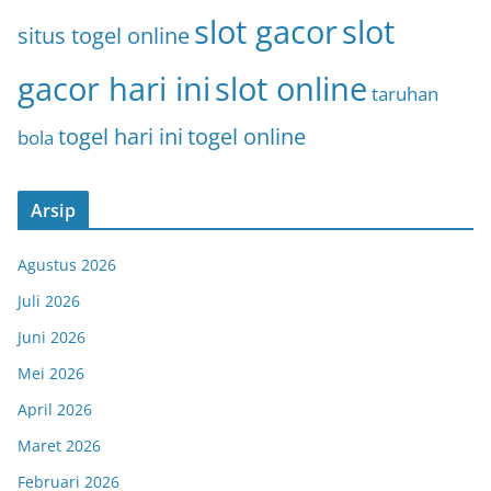
slot gacor
slot
situs togel online
gacor hari ini
slot online
taruhan
togel hari ini
togel online
bola
Arsip
Agustus 2026
Juli 2026
Juni 2026
Mei 2026
April 2026
Maret 2026
Februari 2026