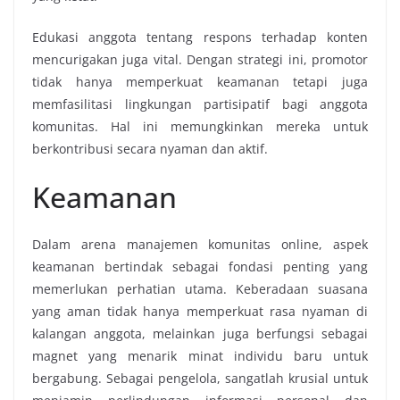
Edukasi anggota tentang respons terhadap konten
mencurigakan juga vital. Dengan strategi ini, promotor
tidak hanya memperkuat keamanan tetapi juga
memfasilitasi lingkungan partisipatif bagi anggota
komunitas. Hal ini memungkinkan mereka untuk
berkontribusi secara nyaman dan aktif.
Keamanan
Dalam arena manajemen komunitas online, aspek
keamanan bertindak sebagai fondasi penting yang
memerlukan perhatian utama. Keberadaan suasana
yang aman tidak hanya memperkuat rasa nyaman di
kalangan anggota, melainkan juga berfungsi sebagai
magnet yang menarik minat individu baru untuk
bergabung. Sebagai pengelola, sangatlah krusial untuk