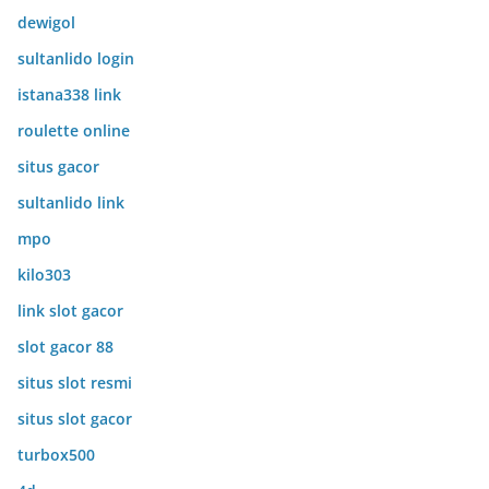
dewigol
sultanlido login
istana338 link
roulette online
situs gacor
sultanlido link
mpo
kilo303
link slot gacor
slot gacor 88
situs slot resmi
situs slot gacor
turbox500