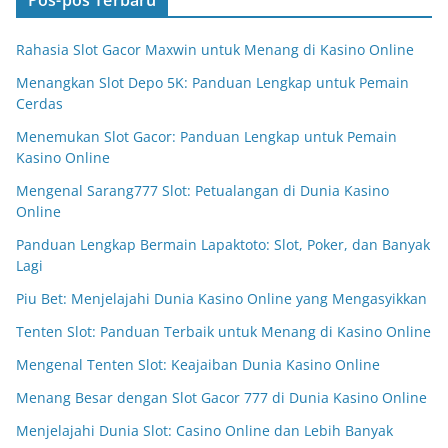
Rahasia Slot Gacor Maxwin untuk Menang di Kasino Online
Menangkan Slot Depo 5K: Panduan Lengkap untuk Pemain
Cerdas
Menemukan Slot Gacor: Panduan Lengkap untuk Pemain
Kasino Online
Mengenal Sarang777 Slot: Petualangan di Dunia Kasino
Online
Panduan Lengkap Bermain Lapaktoto: Slot, Poker, dan Banyak
Lagi
Piu Bet: Menjelajahi Dunia Kasino Online yang Mengasyikkan
Tenten Slot: Panduan Terbaik untuk Menang di Kasino Online
Mengenal Tenten Slot: Keajaiban Dunia Kasino Online
Menang Besar dengan Slot Gacor 777 di Dunia Kasino Online
Menjelajahi Dunia Slot: Casino Online dan Lebih Banyak