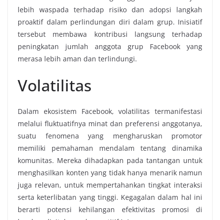
lebih waspada terhadap risiko dan adopsi langkah
proaktif dalam perlindungan diri dalam grup. Inisiatif
tersebut membawa kontribusi langsung terhadap
peningkatan jumlah anggota grup Facebook yang
merasa lebih aman dan terlindungi.
Volatilitas
Dalam ekosistem Facebook, volatilitas termanifestasi
melalui fluktuatifnya minat dan preferensi anggotanya,
suatu fenomena yang mengharuskan promotor
memiliki pemahaman mendalam tentang dinamika
komunitas. Mereka dihadapkan pada tantangan untuk
menghasilkan konten yang tidak hanya menarik namun
juga relevan, untuk mempertahankan tingkat interaksi
serta keterlibatan yang tinggi. Kegagalan dalam hal ini
berarti potensi kehilangan efektivitas promosi di