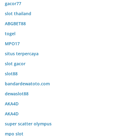
gacor77
slot thailand
ABGBET88
togel
MPO17
situs terpercaya
slot gacor
slot88
bandardewatoto.com
dewaslot88
AKA4D
AKA4D
super scatter olympus
mpo slot