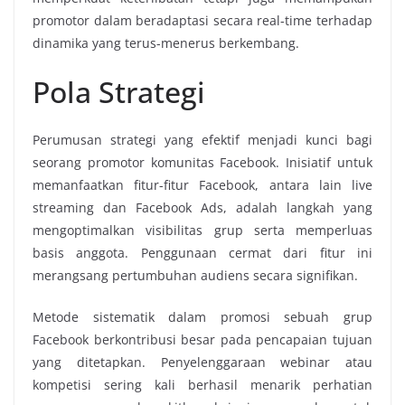
promotor dalam beradaptasi secara real-time terhadap
dinamika yang terus-menerus berkembang.
Pola Strategi
Perumusan strategi yang efektif menjadi kunci bagi
seorang promotor komunitas Facebook. Inisiatif untuk
memanfaatkan fitur-fitur Facebook, antara lain live
streaming dan Facebook Ads, adalah langkah yang
mengoptimalkan visibilitas grup serta memperluas
basis anggota. Penggunaan cermat dari fitur ini
merangsang pertumbuhan audiens secara signifikan.
Metode sistematik dalam promosi sebuah grup
Facebook berkontribusi besar pada pencapaian tujuan
yang ditetapkan. Penyelenggaraan webinar atau
kompetisi sering kali berhasil menarik perhatian