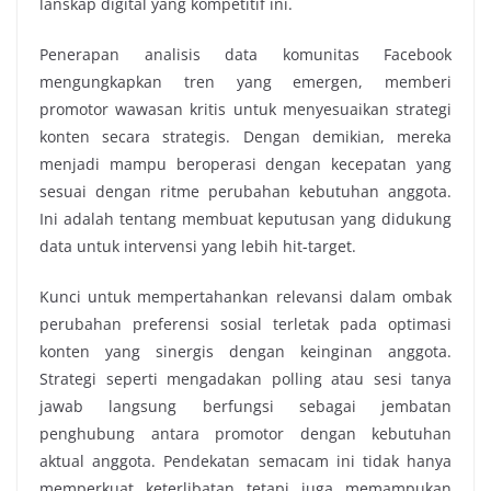
lanskap digital yang kompetitif ini.
Penerapan analisis data komunitas Facebook
mengungkapkan tren yang emergen, memberi
promotor wawasan kritis untuk menyesuaikan strategi
konten secara strategis. Dengan demikian, mereka
menjadi mampu beroperasi dengan kecepatan yang
sesuai dengan ritme perubahan kebutuhan anggota.
Ini adalah tentang membuat keputusan yang didukung
data untuk intervensi yang lebih hit-target.
Kunci untuk mempertahankan relevansi dalam ombak
perubahan preferensi sosial terletak pada optimasi
konten yang sinergis dengan keinginan anggota.
Strategi seperti mengadakan polling atau sesi tanya
jawab langsung berfungsi sebagai jembatan
penghubung antara promotor dengan kebutuhan
aktual anggota. Pendekatan semacam ini tidak hanya
memperkuat keterlibatan tetapi juga memampukan