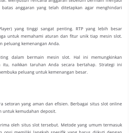
rusial. Menyusun rencana anggaran sebelum bermain menjadi
ti batas anggaran yang telah ditetapkan agar menghindari
layer) yang tinggi sangat penting. RTP yang lebih besar
ga untuk memahami aturan dan fitur unik tiap mesin slot.
kan peluang kemenangan Anda.
nting dalam bermain mesin slot. Hal ini memungkinkan
itu, naikkan taruhan Anda secara bertahap. Strategi ini
 membuka peluang untuk kemenangan besar.
a setoran yang aman dan efisien. Berbagai situs slot online
 untuk kemudahan deposit.
rima oleh situs slot tersebut. Metode yang umum termasuk
iap opsi memiliki langkah spesifik yang harus diikuti dengan