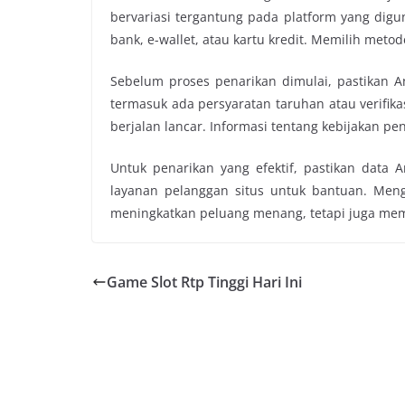
bervariasi tergantung pada platform yang digu
bank, e-wallet, atau kartu kredit. Memilih met
Sebelum proses penarikan dimulai, pastikan A
termasuk ada persyaratan taruhan atau verifika
berjalan lancar. Informasi tentang kebijakan pe
Untuk penarikan yang efektif, pastikan data
layanan pelanggan situs untuk bantuan. Meng
meningkatkan peluang menang, tetapi juga me
Game Slot Rtp Tinggi Hari Ini