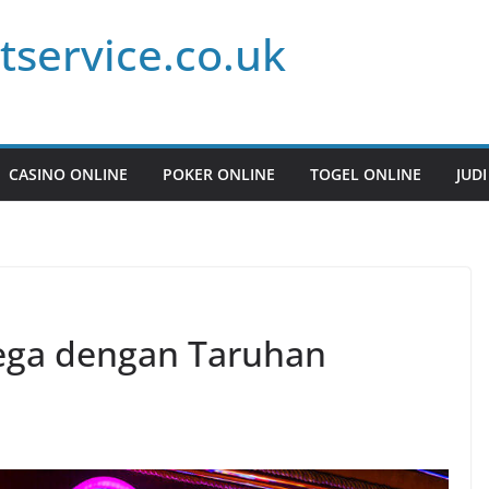
service.co.uk
CASINO ONLINE
POKER ONLINE
TOGEL ONLINE
JUD
Mega dengan Taruhan