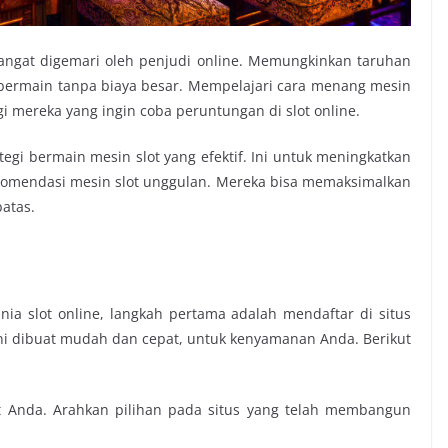
ngat digemari oleh penjudi online. Memungkinkan taruhan
bermain tanpa biaya besar. Mempelajari cara menang mesin
i mereka yang ingin coba peruntungan di slot online.
ategi bermain mesin slot yang efektif. Ini untuk meningkatkan
komendasi mesin slot unggulan. Mereka bisa memaksimalkan
atas.
a slot online, langkah pertama adalah mendaftar di situs
ini dibuat mudah dan cepat, untuk kenyamanan Anda. Berikut
rit Anda. Arahkan pilihan pada situs yang telah membangun