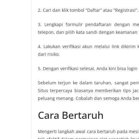
2. Cari dan klik tombol “Daftar” atau “Registrasi”
3. Lengkapi formulir pendaftaran dengan men
telepon, dan pilih kata sandi dengan keamanan t
4. Lakukan verifikasi akun melalui link dikir
dari risiko.
5. Dengan verifikasi selesai, Anda kini bisa lo
Sebelum terjun ke dalam taruhan, sangat pen
Situs terpercaya biasanya memberikan tips j
peluang menang. Cobalah dan semoga Anda be
Cara Bertaruh
Mengerti langkah awal cara bertaruh pada mesin