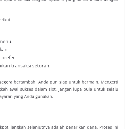
rikut:
 menu.
kan.
prefer.
aikan transaksi setoran.
n segera bertambah. Anda pun siap untuk bermain. Mengerti
ah awal sukses dalam slot. Jangan lupa pula untuk selalu
ayaran yang Anda gunakan.
pot, langkah selanjutnya adalah penarikan dana. Proses ini