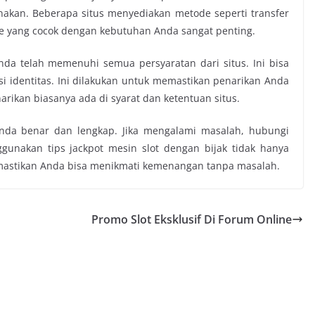
nakan. Beberapa situs menyediakan metode seperti transfer
ode yang cocok dengan kebutuhan Anda sangat penting.
nda telah memenuhi semua persyaratan dari situs. Ini bisa
si identitas. Ini dilakukan untuk memastikan penarikan Anda
narikan biasanya ada di syarat dan ketentuan situs.
 Anda benar dan lengkap. Jika mengalami masalah, hubungi
gunakan tips jackpot mesin slot dengan bijak tidak hanya
mastikan Anda bisa menikmati kemenangan tanpa masalah.
Promo Slot Eksklusif Di Forum Online