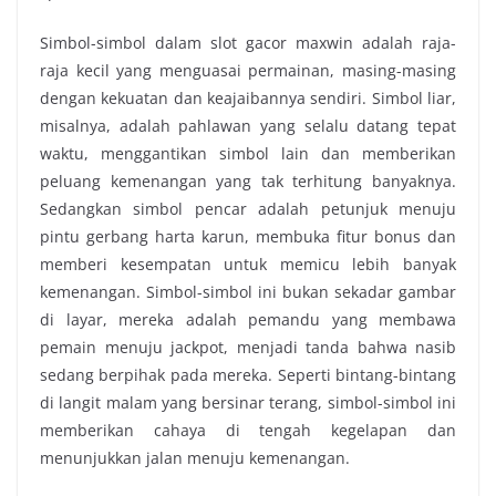
Simbol-simbol dalam slot gacor maxwin adalah raja-
raja kecil yang menguasai permainan, masing-masing
dengan kekuatan dan keajaibannya sendiri. Simbol liar,
misalnya, adalah pahlawan yang selalu datang tepat
waktu, menggantikan simbol lain dan memberikan
peluang kemenangan yang tak terhitung banyaknya.
Sedangkan simbol pencar adalah petunjuk menuju
pintu gerbang harta karun, membuka fitur bonus dan
memberi kesempatan untuk memicu lebih banyak
kemenangan. Simbol-simbol ini bukan sekadar gambar
di layar, mereka adalah pemandu yang membawa
pemain menuju jackpot, menjadi tanda bahwa nasib
sedang berpihak pada mereka. Seperti bintang-bintang
di langit malam yang bersinar terang, simbol-simbol ini
memberikan cahaya di tengah kegelapan dan
menunjukkan jalan menuju kemenangan.