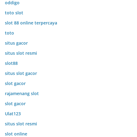
oddigo
toto slot
slot 88 online terpercaya
toto
situs gacor
situs slot resmi
slot88
situs slot gacor
slot gacor
rajamenang slot
slot gacor
Ulat123
situs slot resmi
slot online