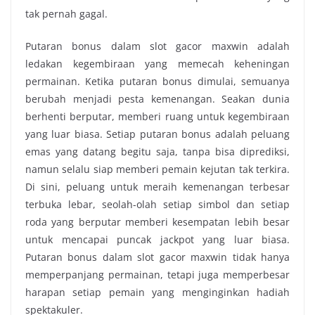
tak pernah gagal.
Putaran bonus dalam slot gacor maxwin adalah
ledakan kegembiraan yang memecah keheningan
permainan. Ketika putaran bonus dimulai, semuanya
berubah menjadi pesta kemenangan. Seakan dunia
berhenti berputar, memberi ruang untuk kegembiraan
yang luar biasa. Setiap putaran bonus adalah peluang
emas yang datang begitu saja, tanpa bisa diprediksi,
namun selalu siap memberi pemain kejutan tak terkira.
Di sini, peluang untuk meraih kemenangan terbesar
terbuka lebar, seolah-olah setiap simbol dan setiap
roda yang berputar memberi kesempatan lebih besar
untuk mencapai puncak jackpot yang luar biasa.
Putaran bonus dalam slot gacor maxwin tidak hanya
memperpanjang permainan, tetapi juga memperbesar
harapan setiap pemain yang menginginkan hadiah
spektakuler.