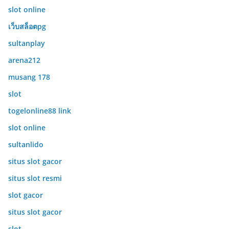
slot online
เว็บสล็อตpg
sultanplay
arena212
musang 178
slot
togelonline88 link
slot online
sultanlido
situs slot gacor
situs slot resmi
slot gacor
situs slot gacor
slot