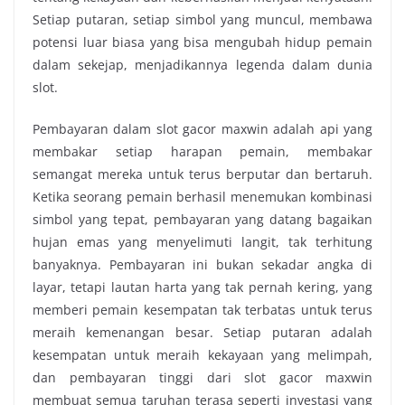
Setiap putaran, setiap simbol yang muncul, membawa
potensi luar biasa yang bisa mengubah hidup pemain
dalam sekejap, menjadikannya legenda dalam dunia
slot.
Pembayaran dalam slot gacor maxwin adalah api yang
membakar setiap harapan pemain, membakar
semangat mereka untuk terus berputar dan bertaruh.
Ketika seorang pemain berhasil menemukan kombinasi
simbol yang tepat, pembayaran yang datang bagaikan
hujan emas yang menyelimuti langit, tak terhitung
banyaknya. Pembayaran ini bukan sekadar angka di
layar, tetapi lautan harta yang tak pernah kering, yang
memberi pemain kesempatan tak terbatas untuk terus
meraih kemenangan besar. Setiap putaran adalah
kesempatan untuk meraih kekayaan yang melimpah,
dan pembayaran tinggi dari slot gacor maxwin
membuat semua taruhan terasa seperti investasi yang