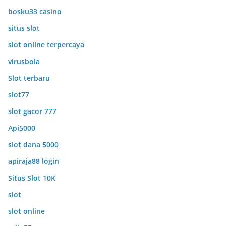
bosku33 casino
situs slot
slot online terpercaya
virusbola
Slot terbaru
slot77
slot gacor 777
Api5000
slot dana 5000
apiraja88 login
Situs Slot 10K
slot
slot online