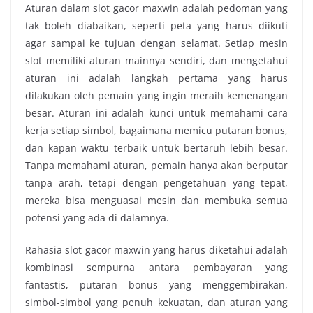
Aturan dalam slot gacor maxwin adalah pedoman yang
tak boleh diabaikan, seperti peta yang harus diikuti
agar sampai ke tujuan dengan selamat. Setiap mesin
slot memiliki aturan mainnya sendiri, dan mengetahui
aturan ini adalah langkah pertama yang harus
dilakukan oleh pemain yang ingin meraih kemenangan
besar. Aturan ini adalah kunci untuk memahami cara
kerja setiap simbol, bagaimana memicu putaran bonus,
dan kapan waktu terbaik untuk bertaruh lebih besar.
Tanpa memahami aturan, pemain hanya akan berputar
tanpa arah, tetapi dengan pengetahuan yang tepat,
mereka bisa menguasai mesin dan membuka semua
potensi yang ada di dalamnya.
Rahasia slot gacor maxwin yang harus diketahui adalah
kombinasi sempurna antara pembayaran yang
fantastis, putaran bonus yang menggembirakan,
simbol-simbol yang penuh kekuatan, dan aturan yang