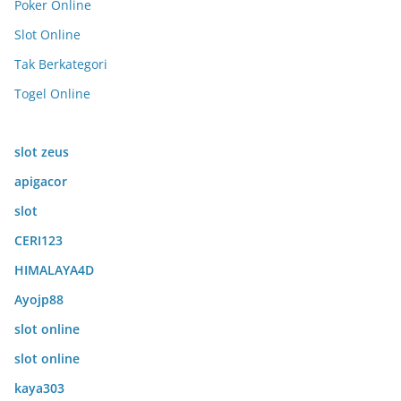
Poker Online
Slot Online
Tak Berkategori
Togel Online
slot zeus
apigacor
slot
CERI123
HIMALAYA4D
Ayojp88
slot online
slot online
kaya303