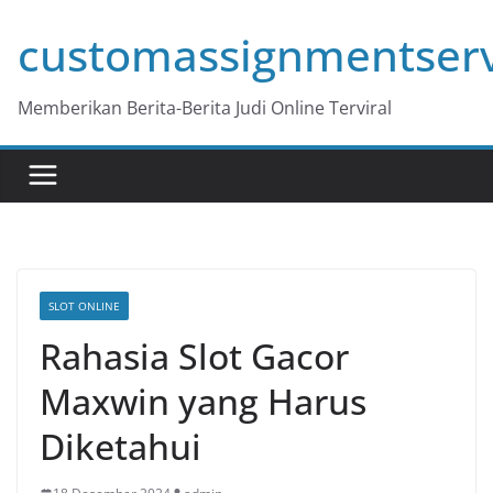
Skip
customassignmentserv
to
content
Memberikan Berita-Berita Judi Online Terviral
SLOT ONLINE
Rahasia Slot Gacor
Maxwin yang Harus
Diketahui