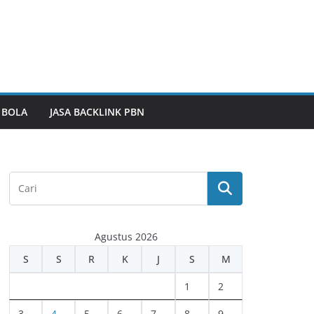
I BOLA
JASA BACKLINK PBN
Agustus 2026
S
S
R
K
J
S
M
1
2
3
4
5
6
7
8
9