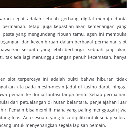
aran cepat adalah sebuah gerbang digital menuju dunia
 permainan, tetapi juga kepastian akan kemenangan yang
ah pesta yang mengundang ribuan tamu, agen ini membuka
etegangan dan kegembiraan dalam berbagai permainan slot
enawarkan sesuatu yang lebih berharga—sebuah janji akan
i, tak ada lagi menunggu dengan penuh kecemasan, hanya
en slot terpercaya ini adalah bukti bahwa hiburan tidak
gatkan kita pada mesin-mesin jadul di kasino darat, hingga
wa pemain ke dunia fantasi tanpa henti. Setiap permainan
ai dari petualangan di hutan belantara, penjelajahan luar
yihir. Pemain bisa memilih mana yang paling menggugah jiwa
ang luas. Ada sesuatu yang bisa dipilih untuk setiap selera
ancang untuk menyenangkan segala lapisan pemain.