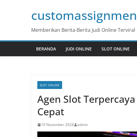
Skip
customassignment
to
content
Memberikan Berita-Berita Judi Online Terviral
BERANDA
JUDI ONLINE
SLOT ONLINE
SLOT ONLINE
Agen Slot Terpercay
Cepat
10 November 2024
admin