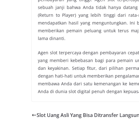
sebuah janji bahwa Anda tidak hanya datang
(Return to Player) yang lebih tinggi dari ra
mendapatkan hasil yang menguntungkan. Ini b
memberikan pemain peluang untuk terus maju
lama dinanti.
Agen slot terpercaya dengan pembayaran cepat
yang memberi kebebasan bagi para pemain un
dan keyakinan. Setiap fitur, dari pilihan pe
dengan hati-hati untuk memberikan pengalama
membawa Anda dari satu kemenangan ke kemen
Anda di dunia slot digital penuh dengan kepuas
Slot Uang Asli Yang Bisa Ditransfer Langsu