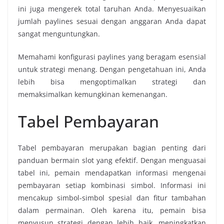
ini juga mengerek total taruhan Anda. Menyesuaikan
jumlah paylines sesuai dengan anggaran Anda dapat
sangat menguntungkan.
Memahami konfigurasi paylines yang beragam esensial
untuk strategi menang. Dengan pengetahuan ini, Anda
lebih bisa mengoptimalkan strategi dan
memaksimalkan kemungkinan kemenangan.
Tabel Pembayaran
Tabel pembayaran merupakan bagian penting dari
panduan bermain slot yang efektif. Dengan menguasai
tabel ini, pemain mendapatkan informasi mengenai
pembayaran setiap kombinasi simbol. Informasi ini
mencakup simbol-simbol spesial dan fitur tambahan
dalam permainan. Oleh karena itu, pemain bisa
menyusun strategi dengan lebih baik, meningkatkan