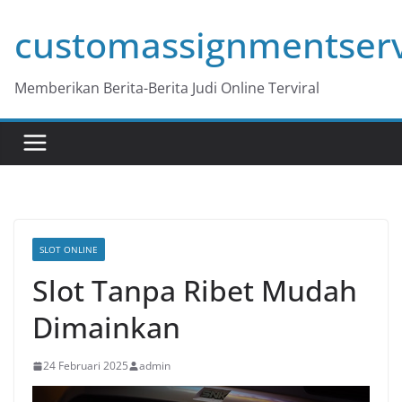
Skip
customassignmentserv
to
content
Memberikan Berita-Berita Judi Online Terviral
SLOT ONLINE
Slot Tanpa Ribet Mudah
Dimainkan
24 Februari 2025
admin