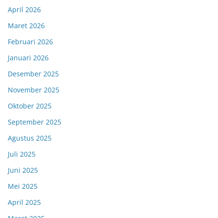
April 2026
Maret 2026
Februari 2026
Januari 2026
Desember 2025
November 2025
Oktober 2025
September 2025
Agustus 2025
Juli 2025
Juni 2025
Mei 2025
April 2025