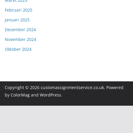
Maret 2025
Februari 2025
Januari 2025
Desember 2024
November 2024
Oktober 2024
Copyright © 2026
customassignmentservice.co.uk
. Powered
by
ColorMag
and
WordPress
.