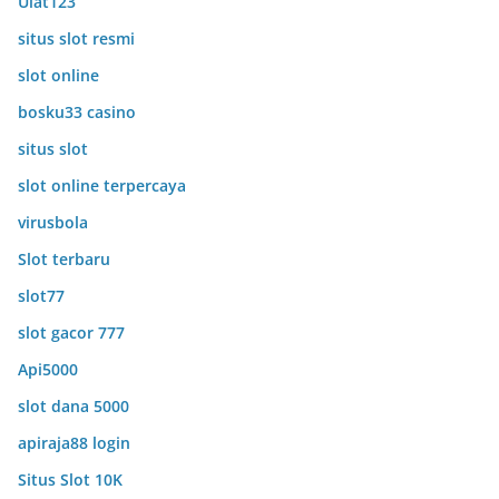
Ulat123
situs slot resmi
slot online
bosku33 casino
situs slot
slot online terpercaya
virusbola
Slot terbaru
slot77
slot gacor 777
Api5000
slot dana 5000
apiraja88 login
Situs Slot 10K