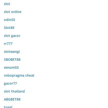
slot
slot online
odin55
Slot88
slot gacor
rr777
slotwangi
SBOBET88
venom55
robopragma cheat
gacor77
slot thailand
ABGBET88
togel