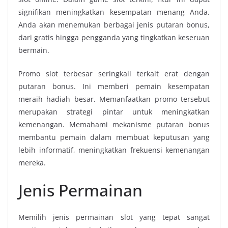
signifikan meningkatkan kesempatan menang Anda.
Anda akan menemukan berbagai jenis putaran bonus,
dari gratis hingga pengganda yang tingkatkan keseruan
bermain.
Promo slot terbesar seringkali terkait erat dengan
putaran bonus. Ini memberi pemain kesempatan
meraih hadiah besar. Memanfaatkan promo tersebut
merupakan strategi pintar untuk meningkatkan
kemenangan. Memahami mekanisme putaran bonus
membantu pemain dalam membuat keputusan yang
lebih informatif, meningkatkan frekuensi kemenangan
mereka.
Jenis Permainan
Memilih jenis permainan slot yang tepat sangat