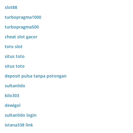
slot88
turbopragma1000
turbopragma500
cheat slot gacor
toto slot
situs toto
situs toto
deposit pulsa tanpa potongan
sultanlido
kilo303
dewigol
sultanlido login
istana338 link