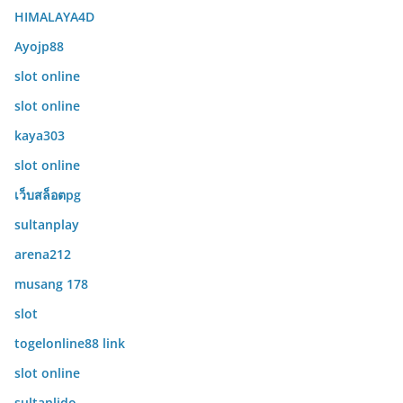
HIMALAYA4D
Ayojp88
slot online
slot online
kaya303
slot online
เว็บสล็อตpg
sultanplay
arena212
musang 178
slot
togelonline88 link
slot online
sultanlido