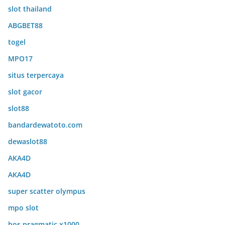
slot thailand
ABGBET88
togel
MPO17
situs terpercaya
slot gacor
slot88
bandardewatoto.com
dewaslot88
AKA4D
AKA4D
super scatter olympus
mpo slot
bos pragmatic x1000