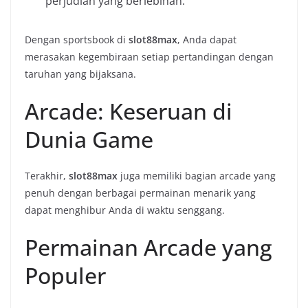
perjudian yang berlebihan.
Dengan sportsbook di
slot88max
, Anda dapat
merasakan kegembiraan setiap pertandingan dengan
taruhan yang bijaksana.
Arcade: Keseruan di
Dunia Game
Terakhir,
slot88max
juga memiliki bagian arcade yang
penuh dengan berbagai permainan menarik yang
dapat menghibur Anda di waktu senggang.
Permainan Arcade yang
Populer