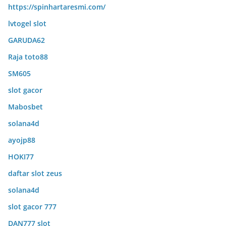
https://spinhartaresmi.com/
lvtogel slot
GARUDA62
Raja toto88
SM605
slot gacor
Mabosbet
solana4d
ayojp88
HOKI77
daftar slot zeus
solana4d
slot gacor 777
DAN777 slot