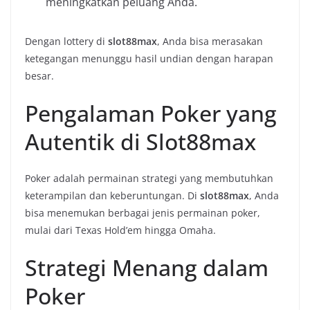
meningkatkan peluang Anda.
Dengan lottery di
slot88max
, Anda bisa merasakan
ketegangan menunggu hasil undian dengan harapan
besar.
Pengalaman Poker yang
Autentik di Slot88max
Poker adalah permainan strategi yang membutuhkan
keterampilan dan keberuntungan. Di
slot88max
, Anda
bisa menemukan berbagai jenis permainan poker,
mulai dari Texas Hold’em hingga Omaha.
Strategi Menang dalam
Poker