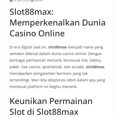
22 Juni 2026
admin
Slot88max:
Memperkenalkan Dunia
Casino Online
Di era digital saat ini,
slot88max
menjadi nama yang
semakin dikenal dalam dunia casino online. Dengan
berbagai permainan menarik, termasuk slot, lottery,
poker, live casino, sportsbook, dan arcade,
slot88max
menawarkan pengalaman bermain yang tak
tertandingi. Mari kita eksplorasi lebih dalam apa yang
membuat platform ini begitu menarik.
Keunikan Permainan
Slot di Slot88max