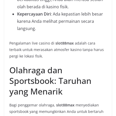
olah berada di kasino fisik.
Kepercayaan Diri
: Ada kepastian lebih besar
karena Anda melihat permainan secara
langsung.
Pengalaman live casino di
slot88max
adalah cara
terbaik untuk merasakan atmosfer kasino tanpa harus
pergi ke lokasi fisik.
Olahraga dan
Sportsbook: Taruhan
yang Menarik
Bagi penggemar olahraga,
slot88max
menyediakan
sportsbook yang memungkinkan Anda untuk bertaruh