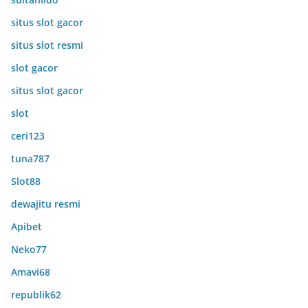
situs slot gacor
situs slot resmi
slot gacor
situs slot gacor
slot
ceri123
tuna787
Slot88
dewajitu resmi
Apibet
Neko77
Amavi68
republik62