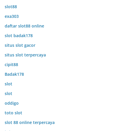
slot88
exa303
daftar slot88 online
slot badak178
situs slot gacor
situs slot terpercaya
cipit88
Badak178
slot
slot
oddigo
toto slot
slot 88 online terpercaya