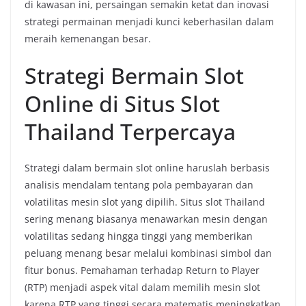
di kawasan ini, persaingan semakin ketat dan inovasi
strategi permainan menjadi kunci keberhasilan dalam
meraih kemenangan besar.
Strategi Bermain Slot
Online di Situs Slot
Thailand Terpercaya
Strategi dalam bermain slot online haruslah berbasis
analisis mendalam tentang pola pembayaran dan
volatilitas mesin slot yang dipilih. Situs slot Thailand
sering menang biasanya menawarkan mesin dengan
volatilitas sedang hingga tinggi yang memberikan
peluang menang besar melalui kombinasi simbol dan
fitur bonus. Pemahaman terhadap Return to Player
(RTP) menjadi aspek vital dalam memilih mesin slot
karena RTP yang tinggi secara matematis meningkatkan