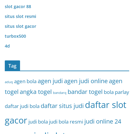
slot gacor 88
situs slot resmi
situs slot gacor
turbox500
4d
Tag
agen judi
agen judi online
agen
agen bola
aduq
togel
angka togel
bandar togel
bola parlay
bandarq
daftar slot
daftar situs judi
daftar judi bola
gacor
judi online 24
judi bola
judi bola resmi