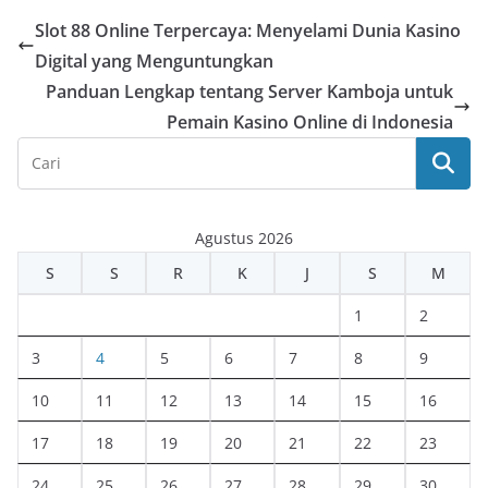
Slot 88 Online Terpercaya: Menyelami Dunia Kasino
Digital yang Menguntungkan
Panduan Lengkap tentang Server Kamboja untuk
Pemain Kasino Online di Indonesia
Agustus 2026
S
S
R
K
J
S
M
1
2
3
4
5
6
7
8
9
10
11
12
13
14
15
16
17
18
19
20
21
22
23
24
25
26
27
28
29
30