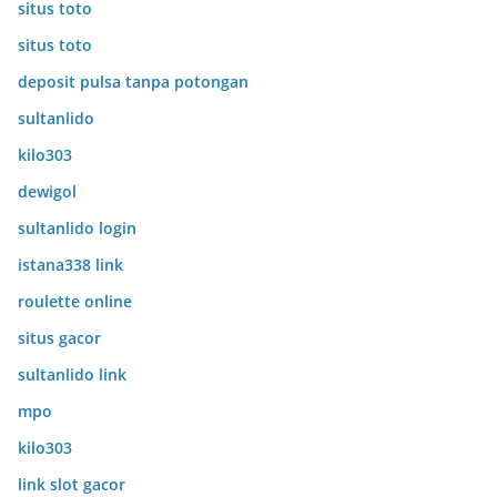
situs toto
situs toto
deposit pulsa tanpa potongan
sultanlido
kilo303
dewigol
sultanlido login
istana338 link
roulette online
situs gacor
sultanlido link
mpo
kilo303
link slot gacor