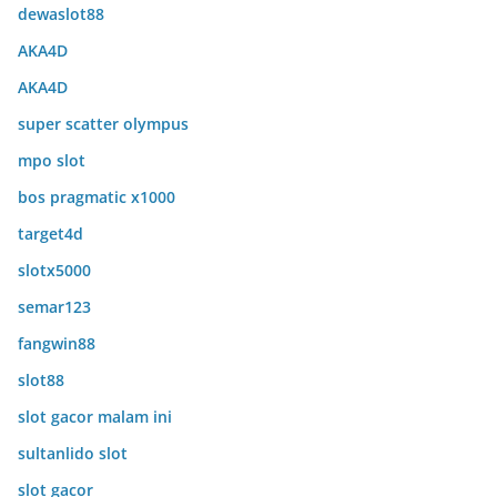
dewaslot88
AKA4D
AKA4D
super scatter olympus
mpo slot
bos pragmatic x1000
target4d
slotx5000
semar123
fangwin88
slot88
slot gacor malam ini
sultanlido slot
slot gacor