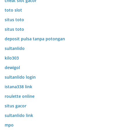
cheat slot gacor
toto slot
situs toto
situs toto
deposit pulsa tanpa potongan
sultanlido
kilo303
dewigol
sultanlido login
istana338 link
roulette online
situs gacor
sultanlido link
mpo