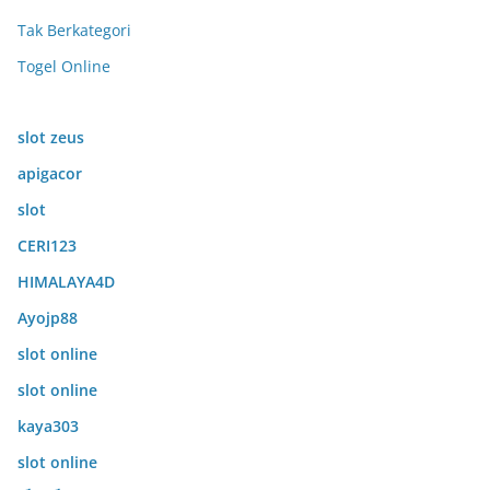
Tak Berkategori
Togel Online
slot zeus
apigacor
slot
CERI123
HIMALAYA4D
Ayojp88
slot online
slot online
kaya303
slot online