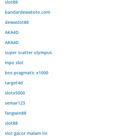
slot88
bandardewatoto.com
dewaslot88
AKA4D
AKA4D
super scatter olympus
mpo slot
bos pragmatic x1000
target4d
slotx5000
semar123
fangwin88
slot88
slot gacor malam ini