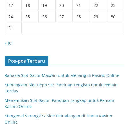
17
18
19
20
21
22
23
24
25
26
27
28
29
30
31
« Jul
Pos-pos Terbaru
Rahasia Slot Gacor Maxwin untuk Menang di Kasino Online
Menangkan Slot Depo 5K: Panduan Lengkap untuk Pemain
Cerdas
Menemukan Slot Gacor: Panduan Lengkap untuk Pemain
Kasino Online
Mengenal Sarang777 Slot: Petualangan di Dunia Kasino
Online