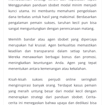
Menggunakan panduan sbobet modal minim menjadi
kunci utama. Ini membantu memahami pengelolaan
dana terbatas untuk hasil yang maksimal. Berdasarkan
pengalaman pemain sukses, taruhan kecil pun bisa
sangat menguntungkan dengan perencanaan matang.
Memilih bandar atau agen sbobet yang dipercaya
merupakan hal krusial. Agen berkualitas memastikan
keadilan dan transparansi dalam setiap taruhan.
Mereka menawarkan berbagai bonus dan promosi,
meningkatkan keuntungan Anda. Agen yang tepat
menentukan antara kemenangan atau kekalahan.
Kisah-kisah sukses penjudi online seringkali
menginspirasi banyak orang. Terdapat kasus pemain
yang meraih untung besar dari modal kecil dengan
menerapkan strategi dari panduan sbobet. Cerita-
cerita ini menegaskan bahwa upaya dan dedikasi bisa