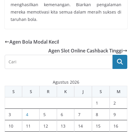
menghasilkan kemenangan. Biarkan pengalaman
mereka memotivasi kita semua dalam meraih sukses di
taruhan bola.
Agen Bola Modal Kecil
Agen Slot Online Cashback Tinggi
Agustus 2026
S
S
R
K
J
S
M
1
2
3
4
5
6
7
8
9
10
11
12
13
14
15
16