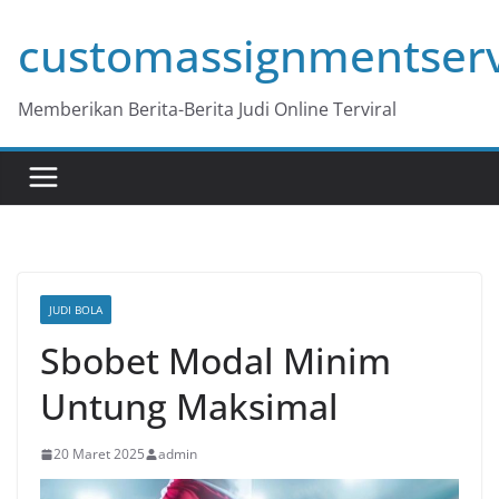
Skip
customassignmentserv
to
content
Memberikan Berita-Berita Judi Online Terviral
JUDI BOLA
Sbobet Modal Minim
Untung Maksimal
20 Maret 2025
admin