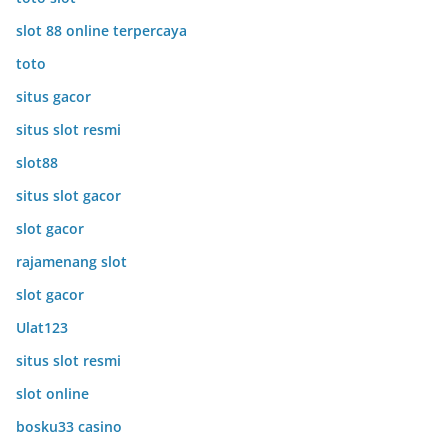
slot 88 online terpercaya
toto
situs gacor
situs slot resmi
slot88
situs slot gacor
slot gacor
rajamenang slot
slot gacor
Ulat123
situs slot resmi
slot online
bosku33 casino