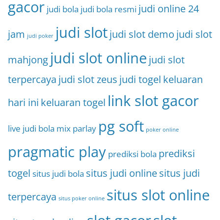
gacor
judi online 24
judi bola
judi bola resmi
judi slot
jam
judi slot demo
judi slot
judi poker
judi slot online
mahjong
judi slot
terpercaya
judi slot zeus
judi togel
keluaran
link slot gacor
hari ini
keluaran togel
pg soft
live judi bola
mix parlay
poker online
pragmatic play
prediksi
prediksi bola
togel
situs judi online
situs judi
situs judi bola
situs slot online
terpercaya
situs poker online