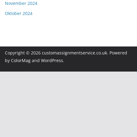
November 2024
Oktober 2024
Copyright © 2026
customassignmentservice.co.uk
. Powered
by
ColorMag
and
WordPress
.