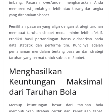
imbang. Pasaran over/under mengharuskan Anda
memprediksi jumlah gol, lebih atau kurang dari angka
yang ditentukan Sbobet.
Pemilihan pasaran yang align dengan strategi taruhan
membuat taruhan sbobet modal minim lebih efektif.
Prediksi hasil pertandingan harus didasarkan pada
data statistik dan performa tim. Kuncinya adalah
pemahaman mendalam tentang pasaran dan strategi
taruhan yang cermat untuk sukses di Sbobet.
Menghasilkan
Keuntungan Maksimal
dari Taruhan Bola
Meraup keuntungan besar dari taruhan bola
membutuhkan strategi cerdik dan keputusan tepat.