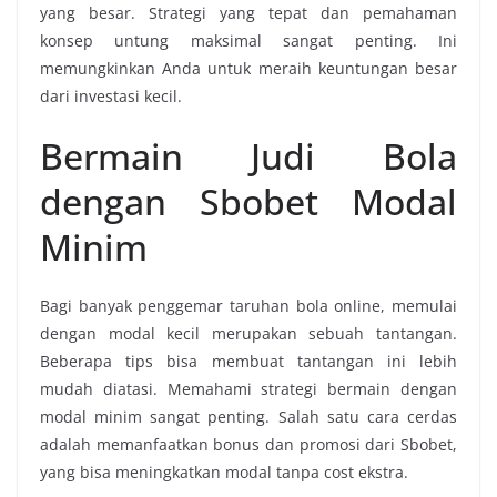
yang besar. Strategi yang tepat dan pemahaman
konsep untung maksimal sangat penting. Ini
memungkinkan Anda untuk meraih keuntungan besar
dari investasi kecil.
Bermain Judi Bola
dengan Sbobet Modal
Minim
Bagi banyak penggemar taruhan bola online, memulai
dengan modal kecil merupakan sebuah tantangan.
Beberapa tips bisa membuat tantangan ini lebih
mudah diatasi. Memahami strategi bermain dengan
modal minim sangat penting. Salah satu cara cerdas
adalah memanfaatkan bonus dan promosi dari Sbobet,
yang bisa meningkatkan modal tanpa cost ekstra.