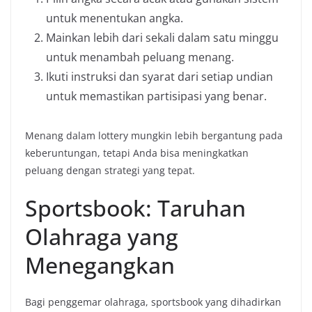
untuk menentukan angka.
Mainkan lebih dari sekali dalam satu minggu
untuk menambah peluang menang.
Ikuti instruksi dan syarat dari setiap undian
untuk memastikan partisipasi yang benar.
Menang dalam lottery mungkin lebih bergantung pada
keberuntungan, tetapi Anda bisa meningkatkan
peluang dengan strategi yang tepat.
Sportsbook: Taruhan
Olahraga yang
Menegangkan
Bagi penggemar olahraga, sportsbook yang dihadirkan