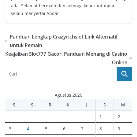
ada. Selamat bermain dan semoga keberuntungan
selalu menyertai Anda!
Panduan Lengkap Crazyrichslot Link Alternatif
untuk Pemain
Keajaiban Slot777 Gacor: Panduan Menang di Casino
Online
Agustus 2026
S
S
R
K
J
S
M
1
2
3
4
5
6
7
8
9