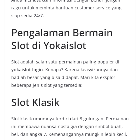
ragu untuk meminta bantuan customer service yang
siap sedia 24/7.
Pengalaman Bermain
Slot di Yokaislot
Slot adalah salah satu permainan paling populer di
yokaislot login
. Kenapa? Karena keasyikannya dan
hadiah besar yang bisa didapat. Mari kita eksplor
beberapa jenis slot yang tersedia:
Slot Klasik
Slot klasik umumnya terdiri dari 3 gulungan. Permainan
ini membawa nuansa nostalgia dengan simbol buah,
bel, dan angka 7. Kemenangannya mungkin lebih kecil,