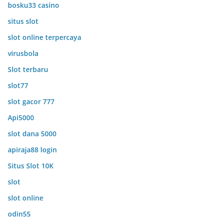
bosku33 casino
situs slot
slot online terpercaya
virusbola
Slot terbaru
slot77
slot gacor 777
Api5000
slot dana 5000
apiraja88 login
Situs Slot 10K
slot
slot online
odin55