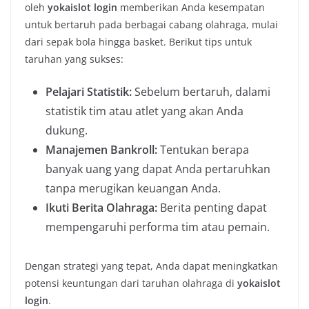
oleh
yokaislot login
memberikan Anda kesempatan
untuk bertaruh pada berbagai cabang olahraga, mulai
dari sepak bola hingga basket. Berikut tips untuk
taruhan yang sukses:
Pelajari Statistik:
Sebelum bertaruh, dalami
statistik tim atau atlet yang akan Anda
dukung.
Manajemen Bankroll:
Tentukan berapa
banyak uang yang dapat Anda pertaruhkan
tanpa merugikan keuangan Anda.
Ikuti Berita Olahraga:
Berita penting dapat
mempengaruhi performa tim atau pemain.
Dengan strategi yang tepat, Anda dapat meningkatkan
potensi keuntungan dari taruhan olahraga di
yokaislot
login
.