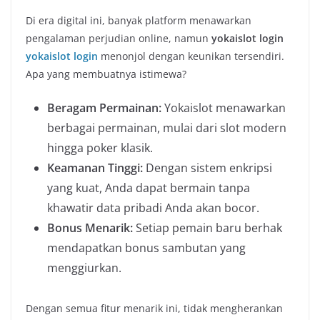
Di era digital ini, banyak platform menawarkan
pengalaman perjudian online, namun
yokaislot login
yokaislot login
menonjol dengan keunikan tersendiri.
Apa yang membuatnya istimewa?
Beragam Permainan:
Yokaislot menawarkan
berbagai permainan, mulai dari slot modern
hingga poker klasik.
Keamanan Tinggi:
Dengan sistem enkripsi
yang kuat, Anda dapat bermain tanpa
khawatir data pribadi Anda akan bocor.
Bonus Menarik:
Setiap pemain baru berhak
mendapatkan bonus sambutan yang
menggiurkan.
Dengan semua fitur menarik ini, tidak mengherankan