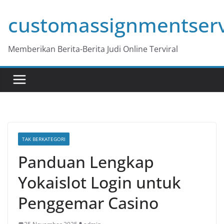
Skip
customassignmentserv
to
content
Memberikan Berita-Berita Judi Online Terviral
TAK BERKATEGORI
Panduan Lengkap
Yokaislot Login untuk
Penggemar Casino