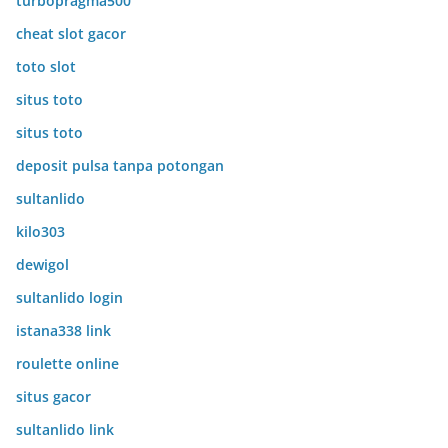
turbopragma500
cheat slot gacor
toto slot
situs toto
situs toto
deposit pulsa tanpa potongan
sultanlido
kilo303
dewigol
sultanlido login
istana338 link
roulette online
situs gacor
sultanlido link