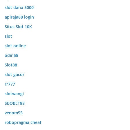
slot dana 5000
apiraja88 login
Situs Slot 10K
slot
slot online
odin55
Slot88
slot gacor
rr777
slotwangi
SBOBET88
venom55
robopragma cheat