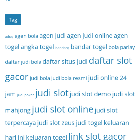
Tag
agen judi
agen judi online
agen
agen bola
aduq
togel
angka togel
bandar togel
bola parlay
bandarq
daftar slot
daftar situs judi
daftar judi bola
gacor
judi online 24
judi bola
judi bola resmi
judi slot
jam
judi slot demo
judi slot
judi poker
judi slot online
mahjong
judi slot
terpercaya
judi slot zeus
judi togel
keluaran
link slot gacor
hari ini
keluaran togel