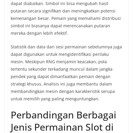
dapat diabaikan. Simbol ini bisa mengubah hasil
putaran secara signifikan dan meningkatkan potensi
kemenangan besar. Pemain yang memahami distribusi
simbol ini biasanya dapat merencanakan putaran
mereka dengan lebih efektif.
Statistik dan data dari sesi permainan sebelumnya juga
dapat digunakan untuk mengidentifikasi perilaku
mesin. Meskipun RNG menjamin keacakan, pola
tertentu sekunder terkadang muncul dalam jangka
pendek yang dapat dimanfaatkan pemain dengan
strategi khusus. Analisis ini juga membantu dalam
membandingkan mesin dengan karakteristik serupa
untuk memilih yang paling menguntungkan.
Perbandingan Berbagai
Jenis Permainan Slot di