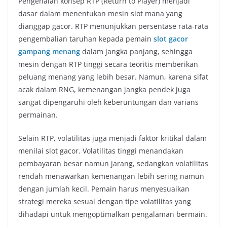
Pengenalan konsep RTP (Return to Player) menjadi
dasar dalam menentukan mesin slot mana yang
dianggap gacor. RTP menunjukkan persentase rata-rata
pengembalian taruhan kepada pemain
slot gacor
gampang menang
dalam jangka panjang, sehingga
mesin dengan RTP tinggi secara teoritis memberikan
peluang menang yang lebih besar. Namun, karena sifat
acak dalam RNG, kemenangan jangka pendek juga
sangat dipengaruhi oleh keberuntungan dan varians
permainan.
Selain RTP, volatilitas juga menjadi faktor kritikal dalam
menilai slot gacor. Volatilitas tinggi menandakan
pembayaran besar namun jarang, sedangkan volatilitas
rendah menawarkan kemenangan lebih sering namun
dengan jumlah kecil. Pemain harus menyesuaikan
strategi mereka sesuai dengan tipe volatilitas yang
dihadapi untuk mengoptimalkan pengalaman bermain.