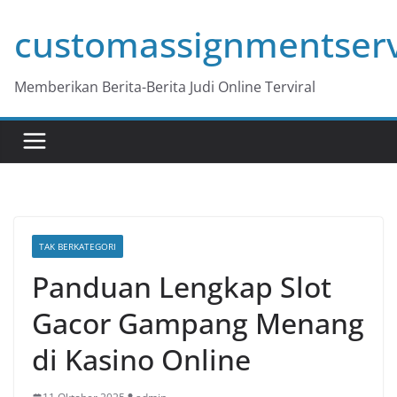
Skip
customassignmentserv
to
content
Memberikan Berita-Berita Judi Online Terviral
TAK BERKATEGORI
Panduan Lengkap Slot
Gacor Gampang Menang
di Kasino Online