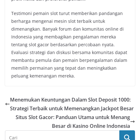
Testimoni pemain slot turut memberikan pandangan
berharga mengenai mesin slot terbaik untuk
dimenangkan. Banyak forum dan komunitas online di
Indonesia yang membagikan pengalaman mereka
tentang slot gacor berdasarkan percobaan nyata.
Evaluasi strategi dan diskusi bersama komunitas dapat
membantu pemula dan pemain berpengalaman dalam
memilih permainan yang tepat dan meningkatkan
peluang kemenangan mereka.
Menemukan Keuntungan Dalam Slot Deposit 1000:
Strategi Terbaik untuk Memenangkan Jackpot Besar
Situs Slot Gacor: Panduan Utama untuk Menang
Besar di Kasino Online Indonesia