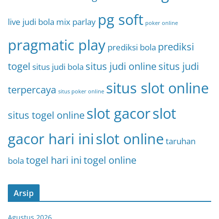
pg soft
live judi bola
mix parlay
poker online
pragmatic play
prediksi
prediksi bola
togel
situs judi online
situs judi
situs judi bola
situs slot online
terpercaya
situs poker online
slot gacor
slot
situs togel online
gacor hari ini
slot online
taruhan
togel hari ini
togel online
bola
Arsip
Agustus 2026