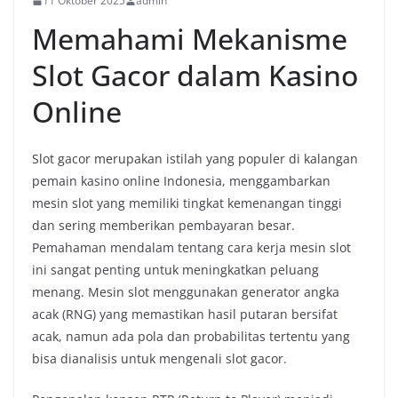
11 Oktober 2025
admin
Memahami Mekanisme
Slot Gacor dalam Kasino
Online
Slot gacor merupakan istilah yang populer di kalangan
pemain kasino online Indonesia, menggambarkan
mesin slot yang memiliki tingkat kemenangan tinggi
dan sering memberikan pembayaran besar.
Pemahaman mendalam tentang cara kerja mesin slot
ini sangat penting untuk meningkatkan peluang
menang. Mesin slot menggunakan generator angka
acak (RNG) yang memastikan hasil putaran bersifat
acak, namun ada pola dan probabilitas tertentu yang
bisa dianalisis untuk mengenali slot gacor.