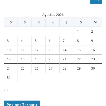
Agustus 2026
S
S
R
K
J
S
M
1
2
3
4
5
6
7
8
9
10
11
12
13
14
15
16
17
18
19
20
21
22
23
24
25
26
27
28
29
30
31
« Jul
Pos-pos Terbaru