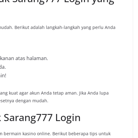
udah. Berikut adalah langkah-langkah yang perlu Anda
k kanan atas halaman.
da.
in!
ang kuat agar akun Anda tetap aman. Jika Anda lupa
resetnya dengan mudah.
 Sarang777 Login
 bermain kasino online. Berikut beberapa tips untuk