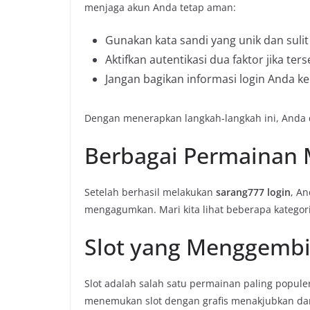
menjaga akun Anda tetap aman:
Gunakan kata sandi yang unik dan sulit
Aktifkan autentikasi dua faktor jika ters
Jangan bagikan informasi login Anda k
Dengan menerapkan langkah-langkah ini, Anda
Berbagai Permainan 
Setelah berhasil melakukan
sarang777 login
, A
mengagumkan. Mari kita lihat beberapa kategor
Slot yang Menggemb
Slot adalah salah satu permainan paling popule
menemukan slot dengan grafis menakjubkan dan 