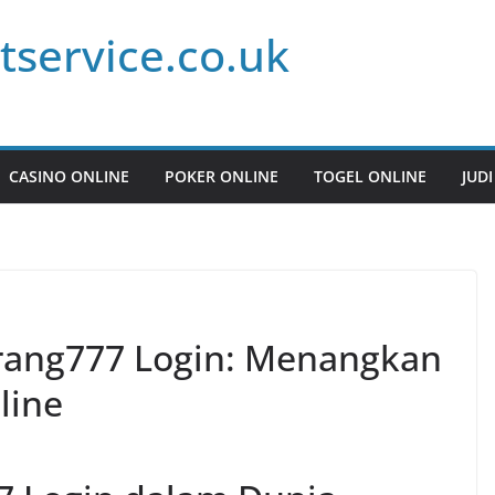
service.co.uk
CASINO ONLINE
POKER ONLINE
TOGEL ONLINE
JUD
rang777 Login: Menangkan
line