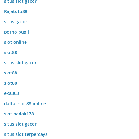
situs slot gacor
Rajatoto88
situs gacor
porno bugil
slot online
slot88
situs slot gacor
slot88
slot88
exa303
daftar slot88 online
slot badak178
situs slot gacor
situs slot terpercaya