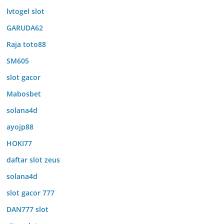
lvtogel slot
GARUDA62
Raja toto88
SM605
slot gacor
Mabosbet
solana4d
ayojp88
HOKI77
daftar slot zeus
solana4d
slot gacor 777
DAN777 slot