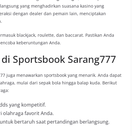
langsung yang menghadirkan suasana kasino yang
eraksi dengan dealer dan pemain lain, menciptakan
.
rmasuk blackjack, roulette, dan baccarat. Pastikan Anda
encoba keberuntungan Anda.
di Sportsbook Sarang777
777 juga menawarkan sportsbook yang menarik. Anda dapat
ahraga, mulai dari sepak bola hingga balap kuda. Berikut
raga:
dds yang kompetitif.
olahraga favorit Anda.
untuk bertaruh saat pertandingan berlangsung.