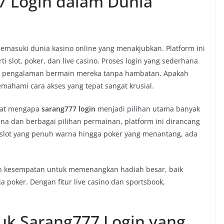
 Login dalam Dunia
 memasuki dunia kasino online yang menakjubkan. Platform ini
slot, poker, dan live casino. Proses login yang sederhana
 pengalaman bermain mereka tanpa hambatan. Apakah
emahami cara akses yang tepat sangat krusial.
ihat mengapa
sarang777 login
menjadi pilihan utama banyak
 dan berbagai pilihan permainan, platform ini dirancang
slot yang penuh warna hingga poker yang menantang, ada
 kesempatan untuk memenangkan hadiah besar, baik
 poker. Dengan fitur live casino dan sportsbook,
uk Sarang777 Login yang