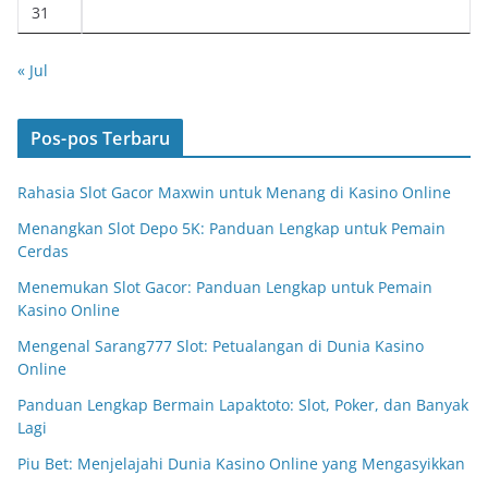
31
« Jul
Pos-pos Terbaru
Rahasia Slot Gacor Maxwin untuk Menang di Kasino Online
Menangkan Slot Depo 5K: Panduan Lengkap untuk Pemain
Cerdas
Menemukan Slot Gacor: Panduan Lengkap untuk Pemain
Kasino Online
Mengenal Sarang777 Slot: Petualangan di Dunia Kasino
Online
Panduan Lengkap Bermain Lapaktoto: Slot, Poker, dan Banyak
Lagi
Piu Bet: Menjelajahi Dunia Kasino Online yang Mengasyikkan