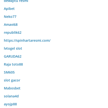
dewajitu resmi
Apibet
Neko77
Amavi68
republik62
https://spinhartaresmi.com/
lvtogel slot
GARUDA62
Raja toto88
SM605
slot gacor
Mabosbet
solana4d
ayojp88