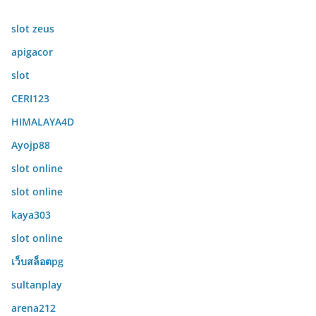
slot zeus
apigacor
slot
CERI123
HIMALAYA4D
Ayojp88
slot online
slot online
kaya303
slot online
เว็บสล็อตpg
sultanplay
arena212