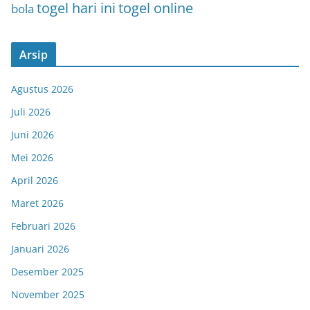
togel hari ini
togel online
bola
Arsip
Agustus 2026
Juli 2026
Juni 2026
Mei 2026
April 2026
Maret 2026
Februari 2026
Januari 2026
Desember 2025
November 2025