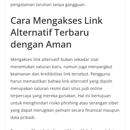
pengalaman taruhan tanpa gangguan.
Cara Mengakses Link
Alternatif Terbaru
dengan Aman
Mengakses link alternatif bukan sekadar soal
menemukan saluran baru, namun juga menyangkut
keamanan dan kredibilitas link tersebut. Pengguna
harus memastikan bahwa link alternatif yang dipilih
merupakan saluran resmi dari situs judi online
terpercaya yang mereka gunakan. Hal ini bertujuan
untuk menghindari risiko phishing atau serangan siber
yang dapat merugikan pemain secara finansial maupun
data pribadi.