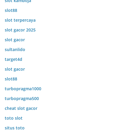
slot kamboja
slot88
slot terpercaya
slot gacor 2025
slot gacor
sultanlido
target4d
slot gacor
slot88
turbopragma1000
turbopragma500
cheat slot gacor
toto slot
situs toto