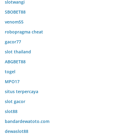
slotwangi
SBOBET88
venom55
robopragma cheat
gacor77
slot thailand
ABGBET88
togel
MPO17
situs terpercaya
slot gacor
slot88
bandardewatoto.com
dewaslot88