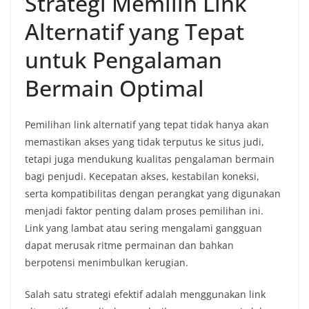
Strategi Memilih Link
Alternatif yang Tepat
untuk Pengalaman
Bermain Optimal
Pemilihan link alternatif yang tepat tidak hanya akan
memastikan akses yang tidak terputus ke situs judi,
tetapi juga mendukung kualitas pengalaman bermain
bagi penjudi. Kecepatan akses, kestabilan koneksi,
serta kompatibilitas dengan perangkat yang digunakan
menjadi faktor penting dalam proses pemilihan ini.
Link yang lambat atau sering mengalami gangguan
dapat merusak ritme permainan dan bahkan
berpotensi menimbulkan kerugian.
Salah satu strategi efektif adalah menggunakan link