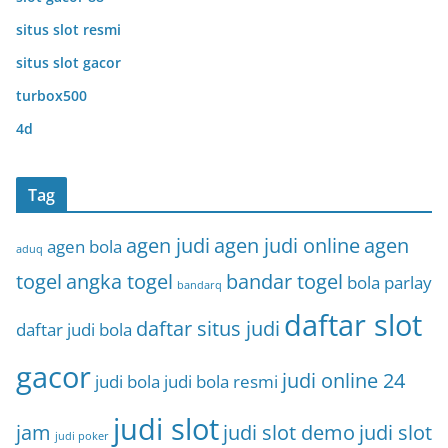
situs slot resmi
situs slot gacor
turbox500
4d
Tag
agen judi
agen judi online
agen
agen bola
aduq
togel
angka togel
bandar togel
bola parlay
bandarq
daftar slot
daftar situs judi
daftar judi bola
gacor
judi online 24
judi bola
judi bola resmi
judi slot
jam
judi slot demo
judi slot
judi poker