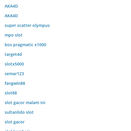
AKA4D
AKA4D
super scatter olympus
mpo slot
bos pragmatic x1000
target4d
slotx5000
semar123
fangwin88
slot88
slot gacor malam ini
sultanlido slot
slot gacor