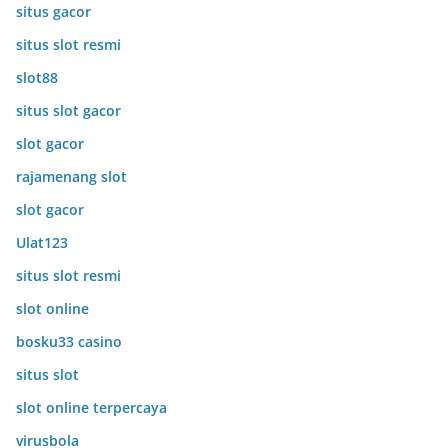
situs gacor
situs slot resmi
slot88
situs slot gacor
slot gacor
rajamenang slot
slot gacor
Ulat123
situs slot resmi
slot online
bosku33 casino
situs slot
slot online terpercaya
virusbola