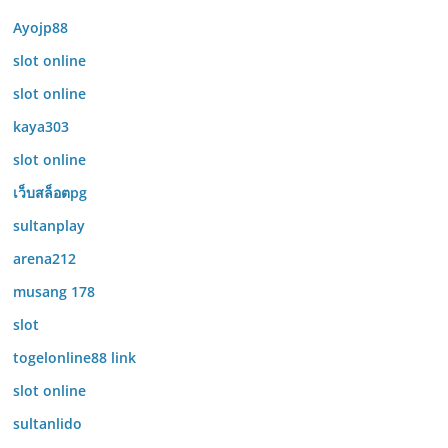
Ayojp88
slot online
slot online
kaya303
slot online
เว็บสล็อตpg
sultanplay
arena212
musang 178
slot
togelonline88 link
slot online
sultanlido