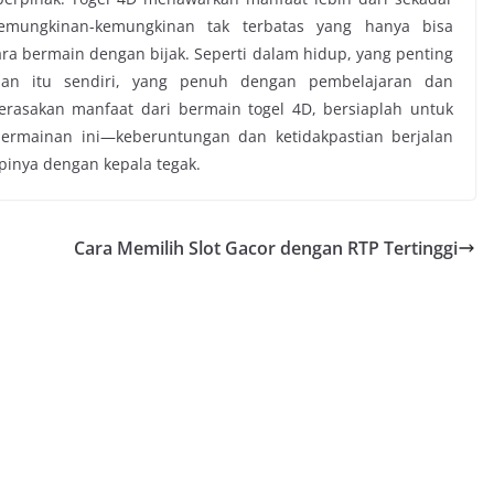
emungkinan-kemungkinan tak terbatas yang hanya bisa
ra bermain dengan bijak. Seperti dalam hidup, yang penting
anan itu sendiri, yang penuh dengan pembelajaran dan
erasakan manfaat dari bermain togel 4D, bersiaplah untuk
rmainan ini—keberuntungan dan ketidakpastian berjalan
inya dengan kepala tegak.
Cara Memilih Slot Gacor dengan RTP Tertinggi