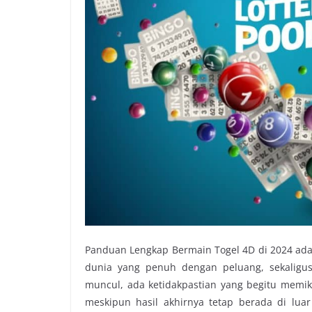
Panduan Lengkap Bermain Togel 4D di 2024 ada
dunia yang penuh dengan peluang, sekaligus
muncul, ada ketidakpastian yang begitu memik
meskipun hasil akhirnya tetap berada di lu