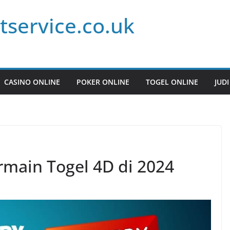
service.co.uk
CASINO ONLINE
POKER ONLINE
TOGEL ONLINE
JUD
main Togel 4D di 2024