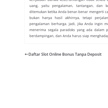
uang, yaitu pengalaman, tantangan, dan k
ditemukan ketika Anda benar-benar mengerti ca
bukan hanya hasil akhirnya, tetapi perjal
pengalaman berharga. Jadi, jika Anda ingin m
menerima segala paradoks yang ada dalam pe
berdampingan, dan Anda harus siap menghadap
Daftar Slot Online Bonus Tanpa Deposit