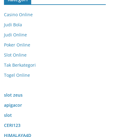
Casino Online
Judi Bola
Judi Online
Poker Online
Slot Online
Tak Berkategori
Togel Online
slot zeus
apigacor
slot
CERI123
HIMALAYA4D