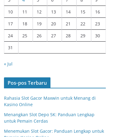
10
11
12
13
14
15
16
17
18
19
20
21
22
23
24
25
26
27
28
29
30
31
« Jul
Pos-pos Terbaru
Rahasia Slot Gacor Maxwin untuk Menang di
Kasino Online
Menangkan Slot Depo 5K: Panduan Lengkap
untuk Pemain Cerdas
Menemukan Slot Gacor: Panduan Lengkap untuk