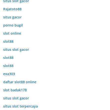
situs slot gacor
Rajatoto88
situs gacor
porno bugil
slot online
slot88
situs slot gacor
slot88
slot88
exa303
daftar slot88 online
slot badak178
situs slot gacor
situs slot terpercaya