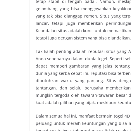
tetap stabil di tengah badai. Namun, meski
gelombang yang bisa menggoyahkan keyakinan
yang tak bisa dianggap remeh. Situs yang te
lancar, tetapi juga memberikan perlindung
Keandalan situs adalah kunci untuk memastika
tetapi juga dengan sistem yang bisa diandalkan.
Tak kalah penting adalah reputasi situs yang 
Anda sebenarnya dalam dunia togel. Seperti seb
dapat memberi gambaran yang jelas tentang 
dunia yang serba cepat ini, reputasi bisa ter
dibutuhkan waktu yang panjang. Situs denga
tantangan, dan selalu berusaha memberika
mungkin tergoda oleh tawaran-tawaran besar da
kuat adalah pilihan yang bijak, meskipun keun
Dalam semua hal ini, manfaat bermain togel 4D m
peluang untuk meraih keuntungan yang bisa 
kenyataan bahwa keberuntungan tidak selalu 