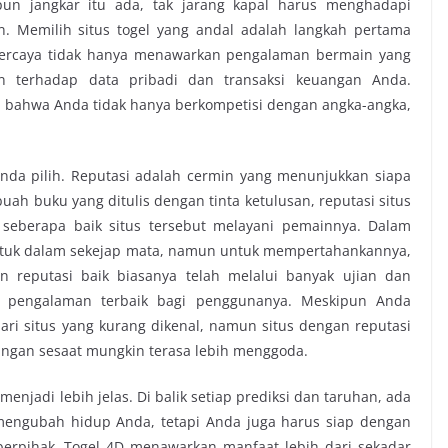
pun jangkar itu ada, tak jarang kapal harus menghadapi
. Memilih situs togel yang andal adalah langkah pertama
rpercaya tidak hanya menawarkan pengalaman bermain yang
an terhadap data pribadi dan transaksi keuangan Anda.
n bahwa Anda tidak hanya berkompetisi dengan angka-angka,
Anda pilih. Reputasi adalah cermin yang menunjukkan siapa
uah buku yang ditulis dengan tinta ketulusan, reputasi situs
seberapa baik situs tersebut melayani pemainnya. Dalam
bentuk dalam sekejap mata, namun untuk mempertahankannya,
n reputasi baik biasanya telah melalui banyak ujian dan
n pengalaman terbaik bagi penggunanya. Meskipun Anda
ri situs yang kurang dikenal, namun situs dengan reputasi
tungan sesaat mungkin terasa lebih menggoda.
enjadi lebih jelas. Di balik setiap prediksi dan taruhan, ada
mengubah hidup Anda, tetapi Anda juga harus siap dengan
berpihak. Togel 4D menawarkan manfaat lebih dari sekadar