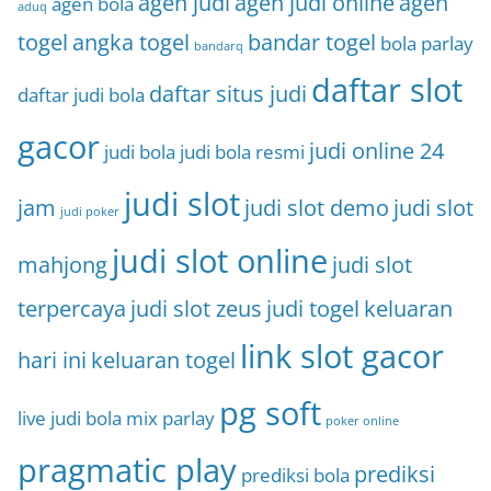
agen judi
agen judi online
agen
agen bola
aduq
togel
angka togel
bandar togel
bola parlay
bandarq
daftar slot
daftar situs judi
daftar judi bola
gacor
judi online 24
judi bola
judi bola resmi
judi slot
jam
judi slot demo
judi slot
judi poker
judi slot online
mahjong
judi slot
terpercaya
judi slot zeus
judi togel
keluaran
link slot gacor
hari ini
keluaran togel
pg soft
live judi bola
mix parlay
poker online
pragmatic play
prediksi
prediksi bola