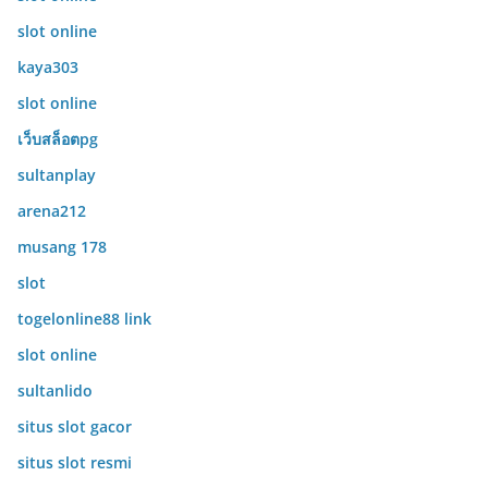
slot online
kaya303
slot online
เว็บสล็อตpg
sultanplay
arena212
musang 178
slot
togelonline88 link
slot online
sultanlido
situs slot gacor
situs slot resmi