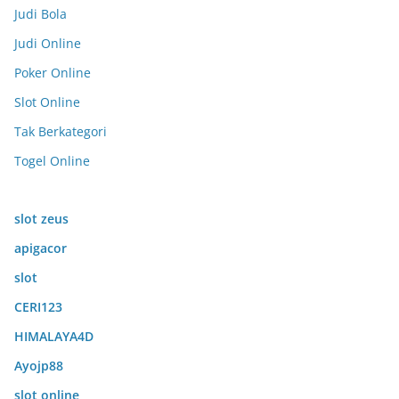
Judi Bola
Judi Online
Poker Online
Slot Online
Tak Berkategori
Togel Online
slot zeus
apigacor
slot
CERI123
HIMALAYA4D
Ayojp88
slot online