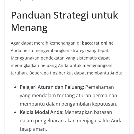
Panduan Strategi untuk
Menang
Agar dapat meraih kemenangan di
baccarat online
,
Anda perlu mengembangkan strategi yang tepat.
Menggunakan pendekatan yang sistematis dapat
meningkatkan peluang Anda untuk memenangkan
taruhan. Beberapa tips berikut dapat membantu Anda:
Pelajari Aturan dan Peluang:
Pemahaman
yang mendalam tentang aturan permainan
membantu dalam pengambilan keputusan.
Kelola Modal Anda:
Menetapkan batasan
dalam pengeluaran akan menjaga saldo Anda
tetap aman.