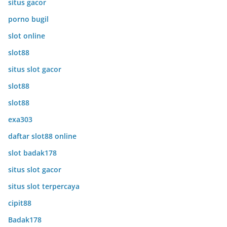
situs gacor
porno bugil
slot online
slot88
situs slot gacor
slot88
slot88
exa303
daftar slot88 online
slot badak178
situs slot gacor
situs slot terpercaya
cipit88
Badak178