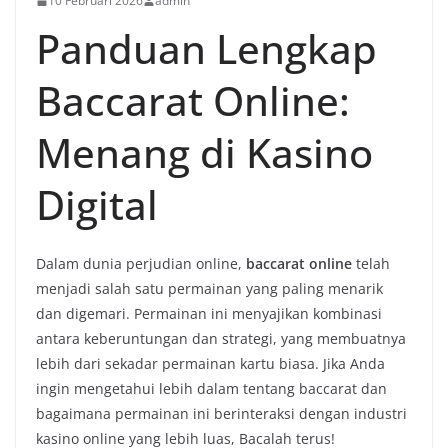
10 Februari 2026
admin
Panduan Lengkap
Baccarat Online:
Menang di Kasino
Digital
Dalam dunia perjudian online,
baccarat online
telah
menjadi salah satu permainan yang paling menarik
dan digemari. Permainan ini menyajikan kombinasi
antara keberuntungan dan strategi, yang membuatnya
lebih dari sekadar permainan kartu biasa. Jika Anda
ingin mengetahui lebih dalam tentang baccarat dan
bagaimana permainan ini berinteraksi dengan industri
kasino online yang lebih luas, Bacalah terus!