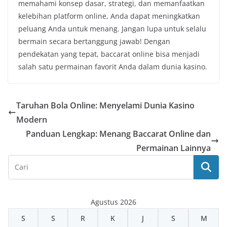
memahami konsep dasar, strategi, dan memanfaatkan
kelebihan platform online, Anda dapat meningkatkan
peluang Anda untuk menang. Jangan lupa untuk selalu
bermain secara bertanggung jawab! Dengan
pendekatan yang tepat, baccarat online bisa menjadi
salah satu permainan favorit Anda dalam dunia kasino.
Taruhan Bola Online: Menyelami Dunia Kasino
Modern
Panduan Lengkap: Menang Baccarat Online dan
Permainan Lainnya
Agustus 2026
S
S
R
K
J
S
M