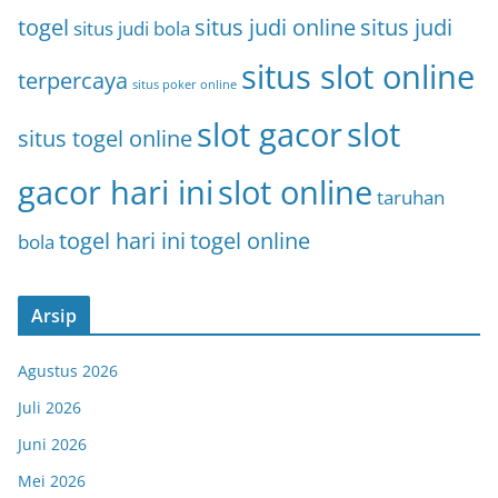
togel
situs judi online
situs judi
situs judi bola
situs slot online
terpercaya
situs poker online
slot gacor
slot
situs togel online
gacor hari ini
slot online
taruhan
togel hari ini
togel online
bola
Arsip
Agustus 2026
Juli 2026
Juni 2026
Mei 2026