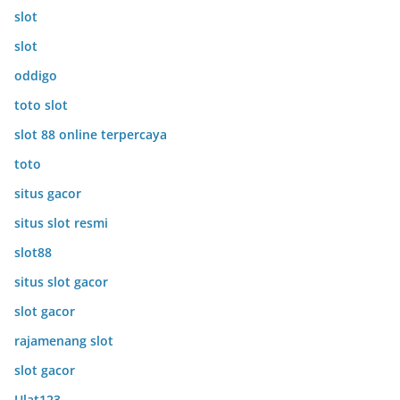
slot
slot
oddigo
toto slot
slot 88 online terpercaya
toto
situs gacor
situs slot resmi
slot88
situs slot gacor
slot gacor
rajamenang slot
slot gacor
Ulat123