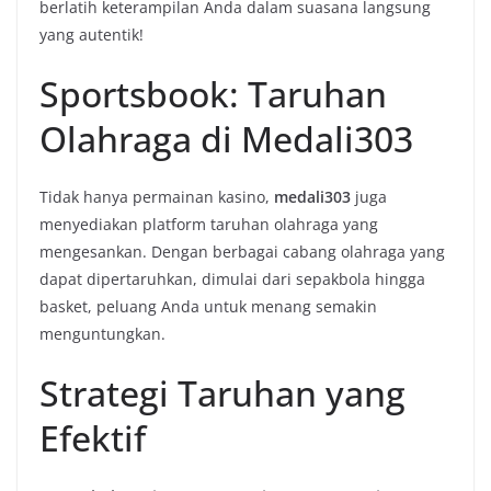
berlatih keterampilan Anda dalam suasana langsung
yang autentik!
Sportsbook: Taruhan
Olahraga di Medali303
Tidak hanya permainan kasino,
medali303
juga
menyediakan platform taruhan olahraga yang
mengesankan. Dengan berbagai cabang olahraga yang
dapat dipertaruhkan, dimulai dari sepakbola hingga
basket, peluang Anda untuk menang semakin
menguntungkan.
Strategi Taruhan yang
Efektif