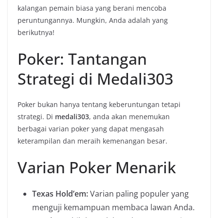
kalangan pemain biasa yang berani mencoba
peruntungannya. Mungkin, Anda adalah yang
berikutnya!
Poker: Tantangan
Strategi di Medali303
Poker bukan hanya tentang keberuntungan tetapi
strategi. Di
medali303
, anda akan menemukan
berbagai varian poker yang dapat mengasah
keterampilan dan meraih kemenangan besar.
Varian Poker Menarik
Texas Hold’em:
Varian paling populer yang
menguji kemampuan membaca lawan Anda.