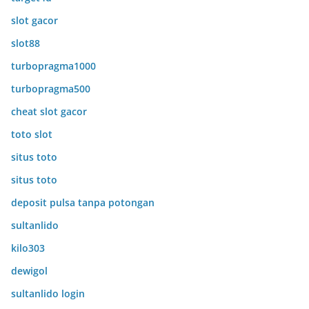
slot gacor
slot88
turbopragma1000
turbopragma500
cheat slot gacor
toto slot
situs toto
situs toto
deposit pulsa tanpa potongan
sultanlido
kilo303
dewigol
sultanlido login