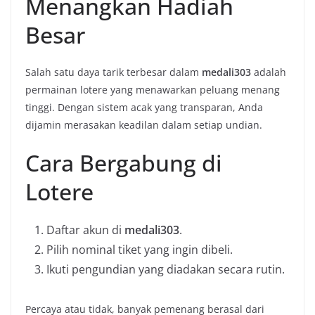
Menangkan Hadiah
Besar
Salah satu daya tarik terbesar dalam
medali303
adalah
permainan lotere yang menawarkan peluang menang
tinggi. Dengan sistem acak yang transparan, Anda
dijamin merasakan keadilan dalam setiap undian.
Cara Bergabung di
Lotere
Daftar akun di
medali303
.
Pilih nominal tiket yang ingin dibeli.
Ikuti pengundian yang diadakan secara rutin.
Percaya atau tidak, banyak pemenang berasal dari