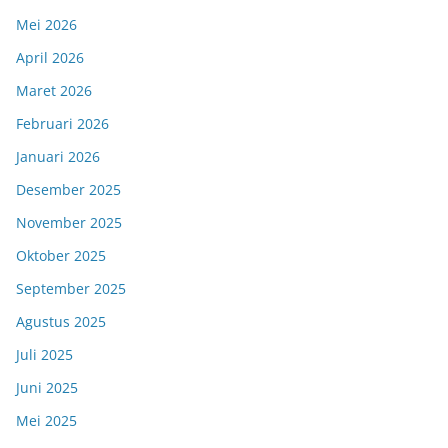
Mei 2026
April 2026
Maret 2026
Februari 2026
Januari 2026
Desember 2025
November 2025
Oktober 2025
September 2025
Agustus 2025
Juli 2025
Juni 2025
Mei 2025