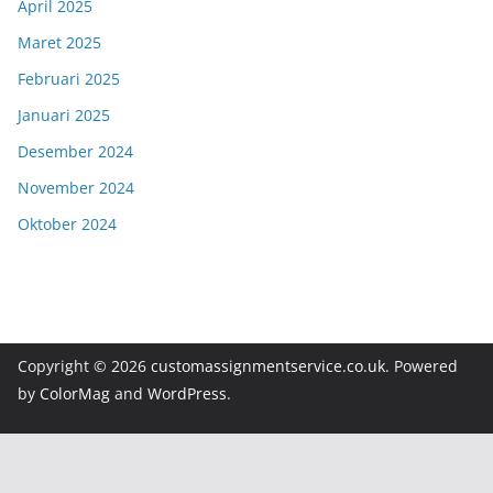
April 2025
Maret 2025
Februari 2025
Januari 2025
Desember 2024
November 2024
Oktober 2024
Copyright © 2026
customassignmentservice.co.uk
. Powered
by
ColorMag
and
WordPress
.