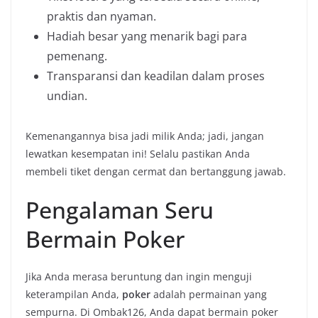
praktis dan nyaman.
Hadiah besar yang menarik bagi para
pemenang.
Transparansi dan keadilan dalam proses
undian.
Kemenangannya bisa jadi milik Anda; jadi, jangan
lewatkan kesempatan ini! Selalu pastikan Anda
membeli tiket dengan cermat dan bertanggung jawab.
Pengalaman Seru
Bermain Poker
Jika Anda merasa beruntung dan ingin menguji
keterampilan Anda,
poker
adalah permainan yang
sempurna. Di Ombak126, Anda dapat bermain poker