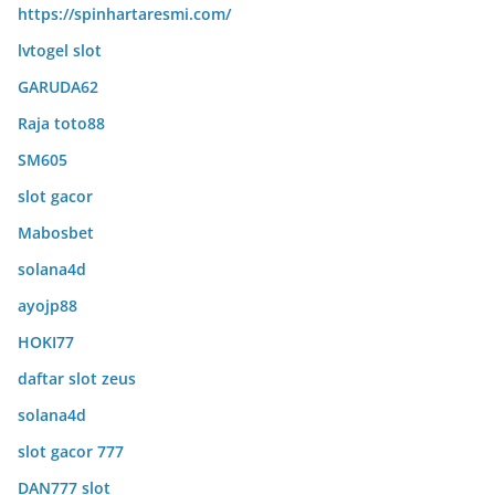
https://spinhartaresmi.com/
lvtogel slot
GARUDA62
Raja toto88
SM605
slot gacor
Mabosbet
solana4d
ayojp88
HOKI77
daftar slot zeus
solana4d
slot gacor 777
DAN777 slot