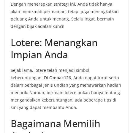
Dengan menerapkan strategi ini, Anda tidak hanya
akan menikmati permainan, tetapi juga meningkatkan
peluang Anda untuk menang. Selalu ingat, bermain
dengan bijak adalah kunci!
Lotere: Menangkan
Impian Anda
Sejak lama, lotere telah menjadi simbol
keberuntungan. Di
Ombak126
, Anda dapat turut serta
dalam berbagai jenis undian yang menawarkan hadiah
menarik. Namun, bermain lotere bukan hanya tentang
mengandalkan keberuntungan; ada beberapa tips di
sini yang dapat membantu Anda.
Bagaimana Memilih