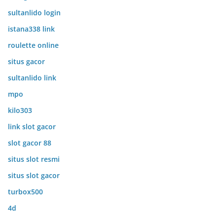
sultanlido login
istana338 link
roulette online
situs gacor
sultanlido link
mpo
kilo303
link slot gacor
slot gacor 88
situs slot resmi
situs slot gacor
turbox500
4d