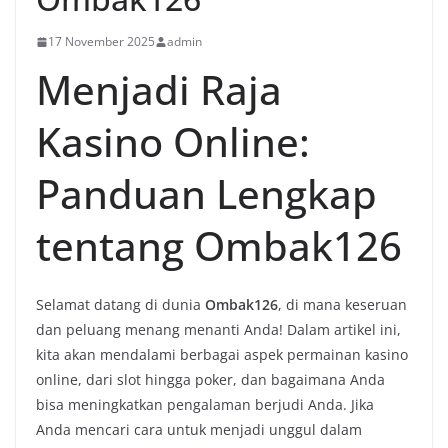
17 November 2025
admin
Menjadi Raja
Kasino Online:
Panduan Lengkap
tentang Ombak126
Selamat datang di dunia
Ombak126
, di mana keseruan
dan peluang menang menanti Anda! Dalam artikel ini,
kita akan mendalami berbagai aspek permainan kasino
online, dari slot hingga poker, dan bagaimana Anda
bisa meningkatkan pengalaman berjudi Anda. Jika
Anda mencari cara untuk menjadi unggul dalam