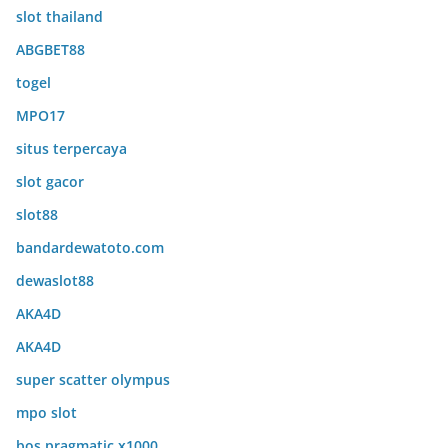
slot thailand
ABGBET88
togel
MPO17
situs terpercaya
slot gacor
slot88
bandardewatoto.com
dewaslot88
AKA4D
AKA4D
super scatter olympus
mpo slot
bos pragmatic x1000