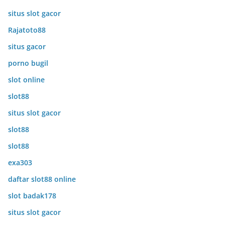
situs slot gacor
Rajatoto88
situs gacor
porno bugil
slot online
slot88
situs slot gacor
slot88
slot88
exa303
daftar slot88 online
slot badak178
situs slot gacor