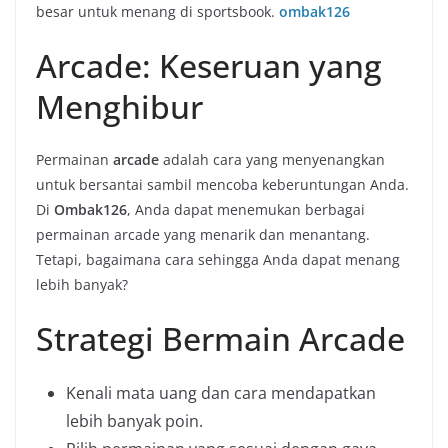
besar untuk menang di sportsbook.
ombak126
Arcade: Keseruan yang
Menghibur
Permainan
arcade
adalah cara yang menyenangkan
untuk bersantai sambil mencoba keberuntungan Anda.
Di
Ombak126
, Anda dapat menemukan berbagai
permainan arcade yang menarik dan menantang.
Tetapi, bagaimana cara sehingga Anda dapat menang
lebih banyak?
Strategi Bermain Arcade
Kenali mata uang dan cara mendapatkan
lebih banyak poin.