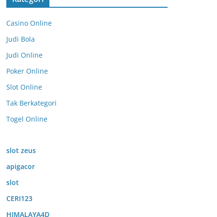
Casino Online
Judi Bola
Judi Online
Poker Online
Slot Online
Tak Berkategori
Togel Online
slot zeus
apigacor
slot
CERI123
HIMALAYA4D