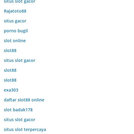
situs slot gacor
Rajatoto88
situs gacor
porno bugil
slot online
slot88
situs slot gacor
slot88
slot88
exa303
daftar slot88 online
slot badak178
situs slot gacor
situs slot terpercaya