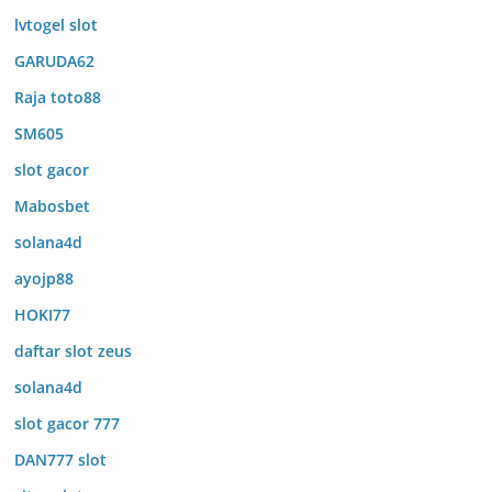
lvtogel slot
GARUDA62
Raja toto88
SM605
slot gacor
Mabosbet
solana4d
ayojp88
HOKI77
daftar slot zeus
solana4d
slot gacor 777
DAN777 slot