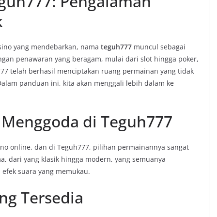
eguh777: Pengalaman
k
asino yang mendebarkan, nama
teguh777
muncul sebagai
ngan penawaran yang beragam, mulai dari slot hingga poker,
777 telah berhasil menciptakan ruang permainan yang tidak
lam panduan ini, kita akan menggali lebih dalam ke
g Menggoda di Teguh777
sino online, dan di Teguh777, pilihan permainannya sangat
a, dari yang klasik hingga modern, yang semuanya
n efek suara yang memukau.
ang Tersedia