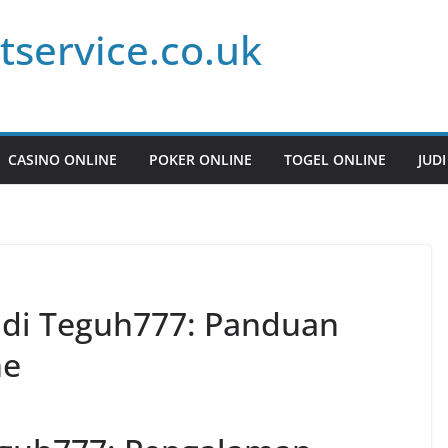
service.co.uk
CASINO ONLINE
POKER ONLINE
TOGEL ONLINE
JUD
di Teguh777: Panduan
ne