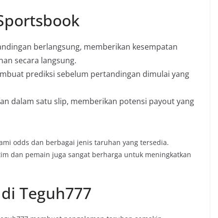
 Sportsbook
tandingan berlangsung, memberikan kesempatan
an secara langsung.
buat prediksi sebelum pertandingan dimulai yang
n dalam satu slip, memberikan potensi payout yang
i odds dan berbagai jenis taruhan yang tersedia.
im dan pemain juga sangat berharga untuk meningkatkan
di Teguh777