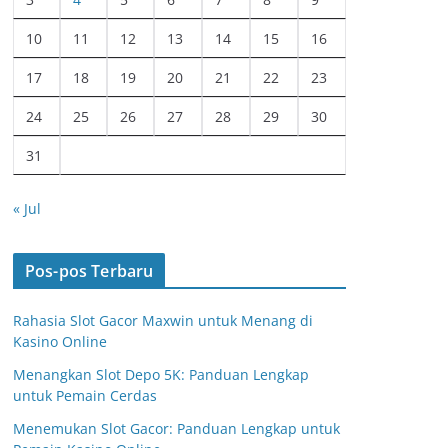
10
11
12
13
14
15
16
17
18
19
20
21
22
23
24
25
26
27
28
29
30
31
« Jul
Pos-pos Terbaru
Rahasia Slot Gacor Maxwin untuk Menang di
Kasino Online
Menangkan Slot Depo 5K: Panduan Lengkap
untuk Pemain Cerdas
Menemukan Slot Gacor: Panduan Lengkap untuk