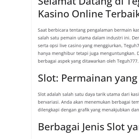
Selamat Datang di T
Kasino Online Terbai
Saat berbicara tentang pengalaman bermain k
salah satu pemain utama dalam industri ini. De
serta opsi live casino yang menggiurkan, Teguh
hanya menghibur tetapi juga menguntungkan. Da
berbagai aspek yang ditawarkan oleh Teguh777.
Slot: Permainan yan
Slot adalah salah satu daya tarik utama dari ka
bervariasi. Anda akan menemukan berbagai tem
dilengkapi dengan grafik yang menakjubkan da
Berbagai Jenis Slot y