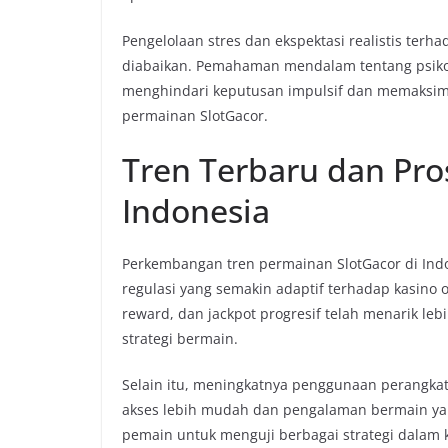
Pengelolaan stres dan ekspektasi realistis ter
diabaikan. Pemahaman mendalam tentang psik
menghindari keputusan impulsif dan memaksim
permainan SlotGacor.
Tren Terbaru dan Pro
Indonesia
Perkembangan tren permainan SlotGacor di Indo
regulasi yang semakin adaptif terhadap kasino o
reward, dan jackpot progresif telah menarik l
strategi bermain.
Selain itu, meningkatnya penggunaan perangkat
akses lebih mudah dan pengalaman bermain yan
pemain untuk menguji berbagai strategi dalam