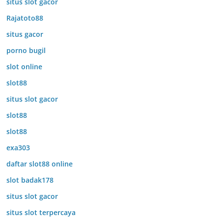
situs slot gacor
Rajatoto88
situs gacor
porno bugil
slot online
slot88
situs slot gacor
slot88
slot88
exa303
daftar slot88 online
slot badak178
situs slot gacor
situs slot terpercaya