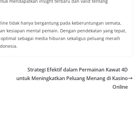
tuk mendapatkan insight terbaru dan valid tentang
nline tidak hanya bergantung pada keberuntungan semata,
 dan kesiapan mental pemain. Dengan pendekatan yang tepat,
optimal sebagai media hiburan sekaligus peluang meraih
ndonesia.
Strategi Efektif dalam Permainan Kawat 4D
untuk Meningkatkan Peluang Menang di Kasino
Online