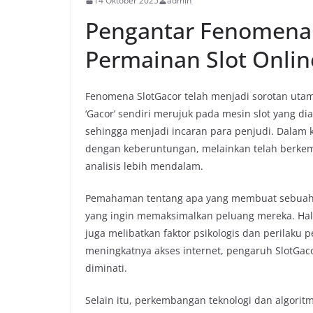
14 Oktober 2025
admin
Pengantar Fenomena 
Permainan Slot Onlin
Fenomena SlotGacor telah menjadi sorotan utama
‘Gacor’ sendiri merujuk pada mesin slot yang 
sehingga menjadi incaran para penjudi. Dalam k
dengan keberuntungan, melainkan telah berke
analisis lebih mendalam.
Pemahaman tentang apa yang membuat sebuah me
yang ingin memaksimalkan peluang mereka. Hal in
juga melibatkan faktor psikologis dan perilak
meningkatnya akses internet, pengaruh SlotGaco
diminati.
Selain itu, perkembangan teknologi dan algor