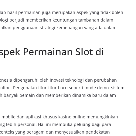
hadap hasil permainan juga merupakan aspek yang tidak boleh
ologi berjudi memberikan keuntungan tambahan dalam
alkan penggunaan strategi kemenangan yang ada dalam
spek Permainan Slot di
nesia dipengaruhi oleh inovasi teknologi dan perubahan
nline. Pengenalan fitur-fitur baru seperti mode demo, sistem
ebih banyak pemain dan memberikan dinamika baru dalam
 mobile dan aplikasi khusus kasino online memungkinkan
g lebih personal. Hal ini membuka peluang bagi para
 konteks yang beragam dan menyesuaikan pendekatan