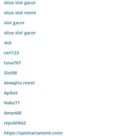
situs slot gacor
situs slot resmi
slot gacor
situs slot gacor
slot
ceri123
tuna787
Slot88
dewajitu resmi
Apibet
Neko77
Amavi68
republik62
https://spinhartaresmi.com/