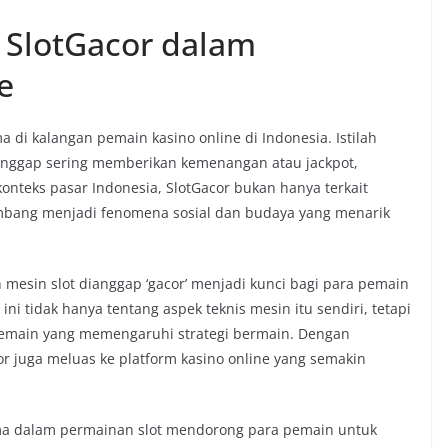
SlotGacor dalam
e
 di kalangan pemain kasino online di Indonesia. Istilah
dianggap sering memberikan kemenangan atau jackpot,
onteks pasar Indonesia, SlotGacor bukan hanya terkait
mbang menjadi fenomena sosial dan budaya yang menarik
sin slot dianggap ‘gacor’ menjadi kunci bagi para pemain
i tidak hanya tentang aspek teknis mesin itu sendiri, tetapi
u pemain yang memengaruhi strategi bermain. Dengan
r juga meluas ke platform kasino online yang semakin
itma dalam permainan slot mendorong para pemain untuk