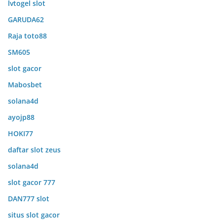
lvtogel slot
GARUDA62
Raja toto88
SM605
slot gacor
Mabosbet
solana4d
ayojp88
HOKI77
daftar slot zeus
solana4d
slot gacor 777
DAN777 slot
situs slot gacor