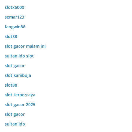
slotx5000
semar123
fangwin88
slot88
slot gacor malam ini
sultanlido slot
slot gacor
slot kamboja
slot88
slot terpercaya
slot gacor 2025
slot gacor
sultanlido