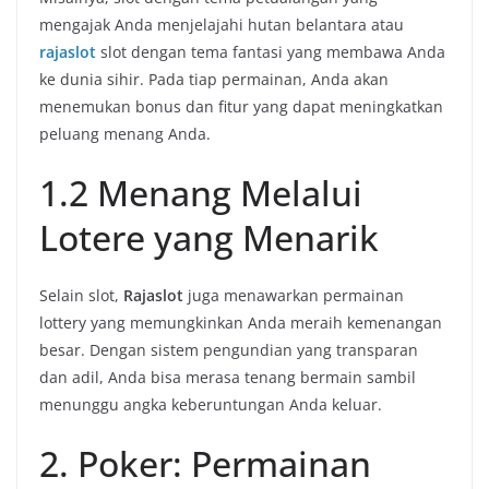
mengajak Anda menjelajahi hutan belantara atau
rajaslot
slot dengan tema fantasi yang membawa Anda
ke dunia sihir. Pada tiap permainan, Anda akan
menemukan bonus dan fitur yang dapat meningkatkan
peluang menang Anda.
1.2 Menang Melalui
Lotere yang Menarik
Selain slot,
Rajaslot
juga menawarkan permainan
lottery yang memungkinkan Anda meraih kemenangan
besar. Dengan sistem pengundian yang transparan
dan adil, Anda bisa merasa tenang bermain sambil
menunggu angka keberuntungan Anda keluar.
2. Poker: Permainan