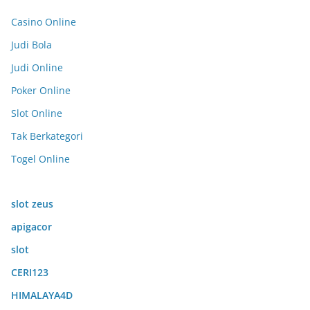
Casino Online
Judi Bola
Judi Online
Poker Online
Slot Online
Tak Berkategori
Togel Online
slot zeus
apigacor
slot
CERI123
HIMALAYA4D