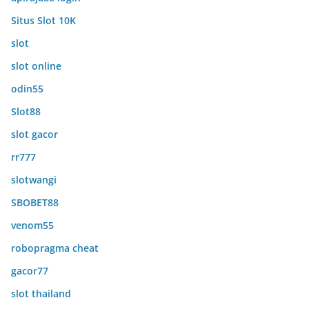
Situs Slot 10K
slot
slot online
odin55
Slot88
slot gacor
rr777
slotwangi
SBOBET88
venom55
robopragma cheat
gacor77
slot thailand