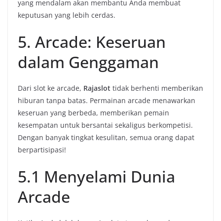
yang mendalam akan membantu Anda membuat
keputusan yang lebih cerdas.
5. Arcade: Keseruan
dalam Genggaman
Dari slot ke arcade,
Rajaslot
tidak berhenti memberikan
hiburan tanpa batas. Permainan arcade menawarkan
keseruan yang berbeda, memberikan pemain
kesempatan untuk bersantai sekaligus berkompetisi.
Dengan banyak tingkat kesulitan, semua orang dapat
berpartisipasi!
5.1 Menyelami Dunia
Arcade