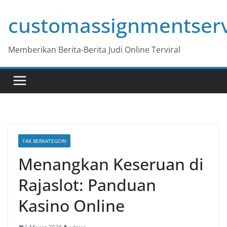
Skip
customassignmentserv
to
content
Memberikan Berita-Berita Judi Online Terviral
TAK BERKATEGORI
Menangkan Keseruan di
Rajaslot: Panduan
Kasino Online