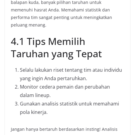
balapan kuda, banyak pilihan taruhan untuk
memenuhi hasrat Anda. Memahami statistik dan
performa tim sangat penting untuk meningkatkan
peluang menang.
4.1 Tips Memilih
Taruhan yang Tepat
Selalu lakukan riset tentang tim atau individu
yang ingin Anda pertaruhkan.
Monitor cedera pemain dan perubahan
dalam lineup.
Gunakan analisis statistik untuk memahami
pola kinerja.
Jangan hanya bertaruh berdasarkan insting! Analisis