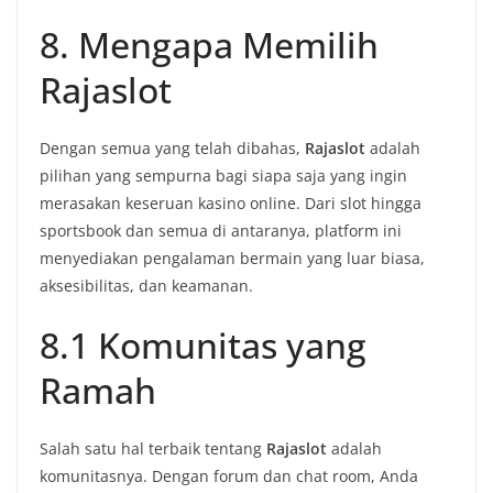
8. Mengapa Memilih
Rajaslot
Dengan semua yang telah dibahas,
Rajaslot
adalah
pilihan yang sempurna bagi siapa saja yang ingin
merasakan keseruan kasino online. Dari slot hingga
sportsbook dan semua di antaranya, platform ini
menyediakan pengalaman bermain yang luar biasa,
aksesibilitas, dan keamanan.
8.1 Komunitas yang
Ramah
Salah satu hal terbaik tentang
Rajaslot
adalah
komunitasnya. Dengan forum dan chat room, Anda