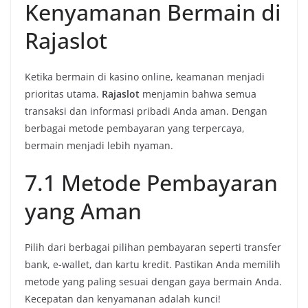
Kenyamanan Bermain di
Rajaslot
Ketika bermain di kasino online, keamanan menjadi
prioritas utama.
Rajaslot
menjamin bahwa semua
transaksi dan informasi pribadi Anda aman. Dengan
berbagai metode pembayaran yang terpercaya,
bermain menjadi lebih nyaman.
7.1 Metode Pembayaran
yang Aman
Pilih dari berbagai pilihan pembayaran seperti transfer
bank, e-wallet, dan kartu kredit. Pastikan Anda memilih
metode yang paling sesuai dengan gaya bermain Anda.
Kecepatan dan kenyamanan adalah kunci!