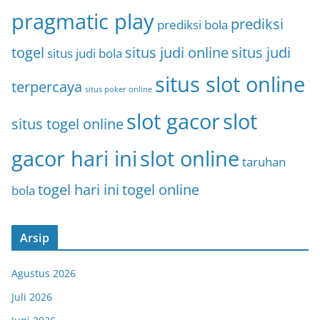
pragmatic play
prediksi
prediksi bola
togel
situs judi online
situs judi
situs judi bola
situs slot online
terpercaya
situs poker online
slot gacor
slot
situs togel online
gacor hari ini
slot online
taruhan
togel hari ini
togel online
bola
Arsip
Agustus 2026
Juli 2026