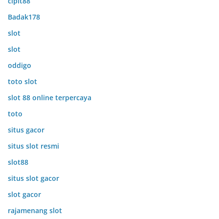
cipit88
Badak178
slot
slot
oddigo
toto slot
slot 88 online terpercaya
toto
situs gacor
situs slot resmi
slot88
situs slot gacor
slot gacor
rajamenang slot