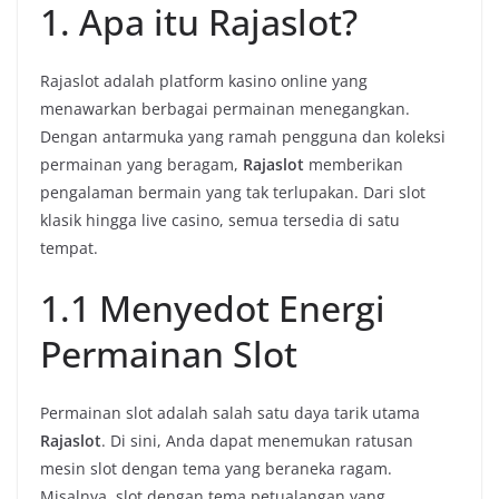
1. Apa itu Rajaslot?
Rajaslot adalah platform kasino online yang
menawarkan berbagai permainan menegangkan.
Dengan antarmuka yang ramah pengguna dan koleksi
permainan yang beragam,
Rajaslot
memberikan
pengalaman bermain yang tak terlupakan. Dari slot
klasik hingga live casino, semua tersedia di satu
tempat.
1.1 Menyedot Energi
Permainan Slot
Permainan slot adalah salah satu daya tarik utama
Rajaslot
. Di sini, Anda dapat menemukan ratusan
mesin slot dengan tema yang beraneka ragam.
Misalnya, slot dengan tema petualangan yang