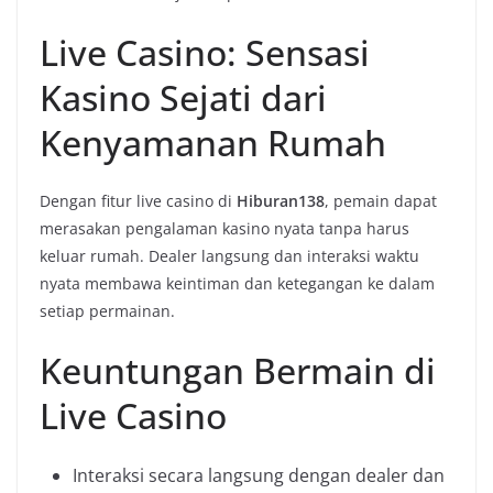
Live Casino: Sensasi
Kasino Sejati dari
Kenyamanan Rumah
Dengan fitur live casino di
Hiburan138
, pemain dapat
merasakan pengalaman kasino nyata tanpa harus
keluar rumah. Dealer langsung dan interaksi waktu
nyata membawa keintiman dan ketegangan ke dalam
setiap permainan.
Keuntungan Bermain di
Live Casino
Interaksi secara langsung dengan dealer dan