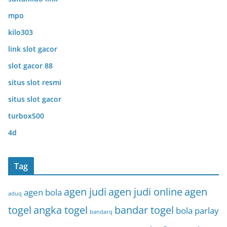
mpo
kilo303
link slot gacor
slot gacor 88
situs slot resmi
situs slot gacor
turbox500
4d
Tag
agen judi
agen judi online
agen
agen bola
aduq
togel
angka togel
bandar togel
bola parlay
bandarq