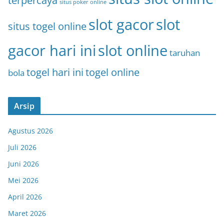
terpercaya
situs poker online
slot gacor
slot
situs togel online
gacor hari ini
slot online
taruhan
togel hari ini
togel online
bola
Arsip
Agustus 2026
Juli 2026
Juni 2026
Mei 2026
April 2026
Maret 2026