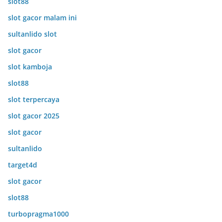
slot88
slot gacor malam ini
sultanlido slot
slot gacor
slot kamboja
slot88
slot terpercaya
slot gacor 2025
slot gacor
sultanlido
target4d
slot gacor
slot88
turbopragma1000