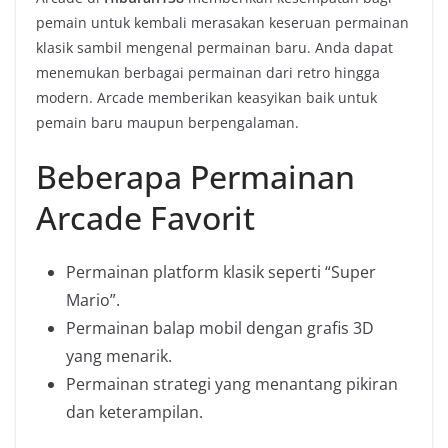
pemain untuk kembali merasakan keseruan permainan
klasik sambil mengenal permainan baru. Anda dapat
menemukan berbagai permainan dari retro hingga
modern. Arcade memberikan keasyikan baik untuk
pemain baru maupun berpengalaman.
Beberapa Permainan
Arcade Favorit
Permainan platform klasik seperti “Super
Mario”.
Permainan balap mobil dengan grafis 3D
yang menarik.
Permainan strategi yang menantang pikiran
dan keterampilan.