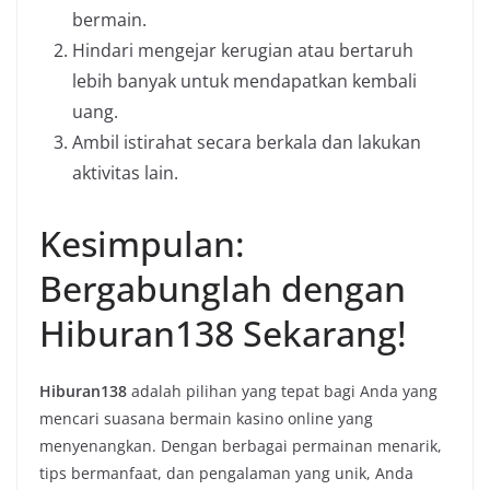
bermain.
Hindari mengejar kerugian atau bertaruh
lebih banyak untuk mendapatkan kembali
uang.
Ambil istirahat secara berkala dan lakukan
aktivitas lain.
Kesimpulan:
Bergabunglah dengan
Hiburan138 Sekarang!
Hiburan138
adalah pilihan yang tepat bagi Anda yang
mencari suasana bermain kasino online yang
menyenangkan. Dengan berbagai permainan menarik,
tips bermanfaat, dan pengalaman yang unik, Anda