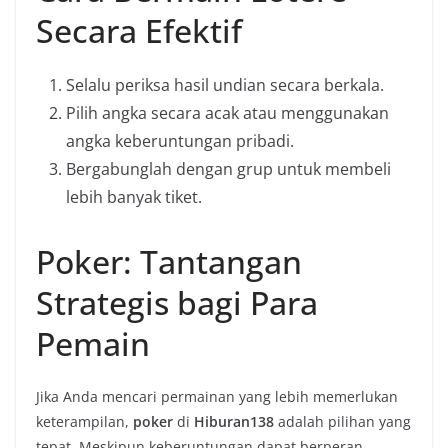
Secara Efektif
Selalu periksa hasil undian secara berkala.
Pilih angka secara acak atau menggunakan
angka keberuntungan pribadi.
Bergabunglah dengan grup untuk membeli
lebih banyak tiket.
Poker: Tantangan
Strategis bagi Para
Pemain
Jika Anda mencari permainan yang lebih memerlukan
keterampilan,
poker
di
Hiburan138
adalah pilihan yang
tepat. Meskipun keberuntungan dapat berperan,