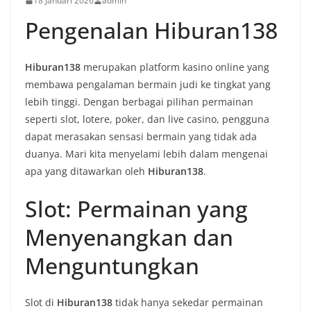
18 Januari 2026
admin
Pengenalan Hiburan138
Hiburan138
merupakan platform kasino online yang
membawa pengalaman bermain judi ke tingkat yang
lebih tinggi. Dengan berbagai pilihan permainan
seperti slot, lotere, poker, dan live casino, pengguna
dapat merasakan sensasi bermain yang tidak ada
duanya. Mari kita menyelami lebih dalam mengenai
apa yang ditawarkan oleh
Hiburan138
.
Slot: Permainan yang
Menyenangkan dan
Menguntungkan
Slot di
Hiburan138
tidak hanya sekedar permainan