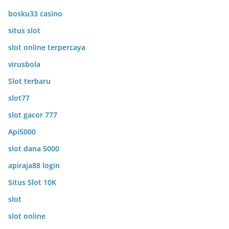
bosku33 casino
situs slot
slot online terpercaya
virusbola
Slot terbaru
slot77
slot gacor 777
Api5000
slot dana 5000
apiraja88 login
Situs Slot 10K
slot
slot online