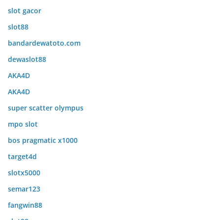
slot gacor
slot88
bandardewatoto.com
dewaslot88
AKA4D
AKA4D
super scatter olympus
mpo slot
bos pragmatic x1000
target4d
slotx5000
semar123
fangwin88