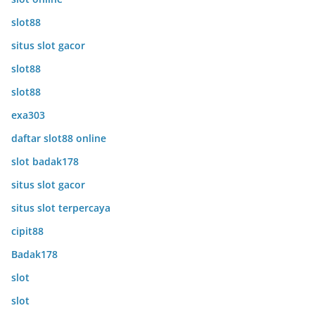
slot88
situs slot gacor
slot88
slot88
exa303
daftar slot88 online
slot badak178
situs slot gacor
situs slot terpercaya
cipit88
Badak178
slot
slot