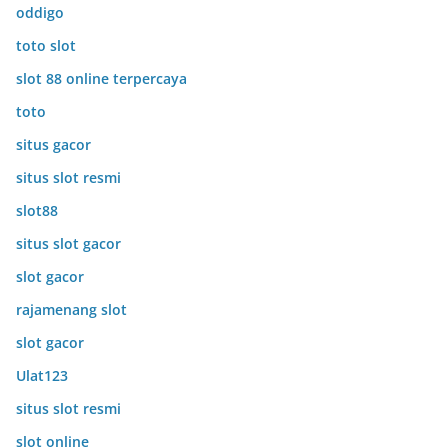
oddigo
toto slot
slot 88 online terpercaya
toto
situs gacor
situs slot resmi
slot88
situs slot gacor
slot gacor
rajamenang slot
slot gacor
Ulat123
situs slot resmi
slot online