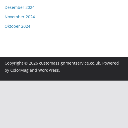
Desember 2024
November 2024
Oktober 2024
Copyright © 2026
customassignmentservice.co.uk
. Powered
by
ColorMag
and
WordPress
.