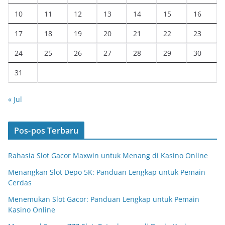
10
11
12
13
14
15
16
17
18
19
20
21
22
23
24
25
26
27
28
29
30
31
« Jul
Pos-pos Terbaru
Rahasia Slot Gacor Maxwin untuk Menang di Kasino Online
Menangkan Slot Depo 5K: Panduan Lengkap untuk Pemain
Cerdas
Menemukan Slot Gacor: Panduan Lengkap untuk Pemain
Kasino Online