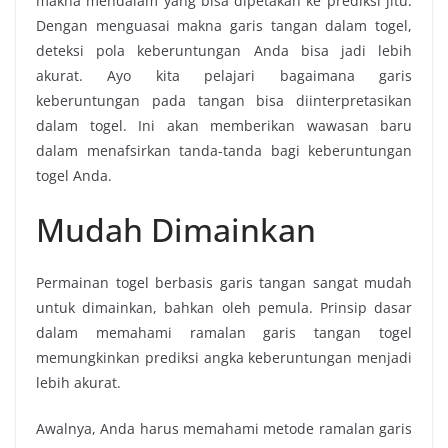
makna mendalam yang bisa dipetakan ke prediksi jitu.
Dengan menguasai makna garis tangan dalam togel,
deteksi pola keberuntungan Anda bisa jadi lebih
akurat. Ayo kita pelajari bagaimana garis
keberuntungan pada tangan bisa diinterpretasikan
dalam togel. Ini akan memberikan wawasan baru
dalam menafsirkan tanda-tanda bagi keberuntungan
togel Anda.
Mudah Dimainkan
Permainan togel berbasis garis tangan sangat mudah
untuk dimainkan, bahkan oleh pemula. Prinsip dasar
dalam memahami ramalan garis tangan togel
memungkinkan prediksi angka keberuntungan menjadi
lebih akurat.
Awalnya, Anda harus memahami metode ramalan garis