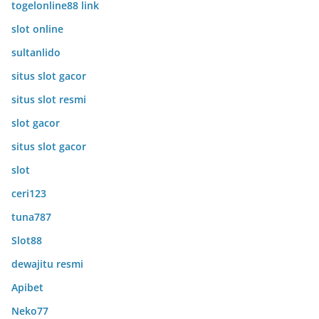
togelonline88 link
slot online
sultanlido
situs slot gacor
situs slot resmi
slot gacor
situs slot gacor
slot
ceri123
tuna787
Slot88
dewajitu resmi
Apibet
Neko77