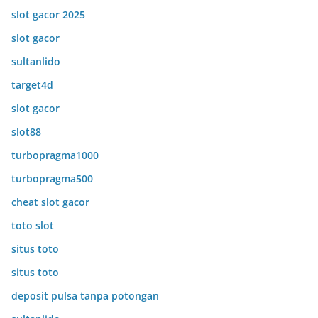
slot gacor 2025
slot gacor
sultanlido
target4d
slot gacor
slot88
turbopragma1000
turbopragma500
cheat slot gacor
toto slot
situs toto
situs toto
deposit pulsa tanpa potongan