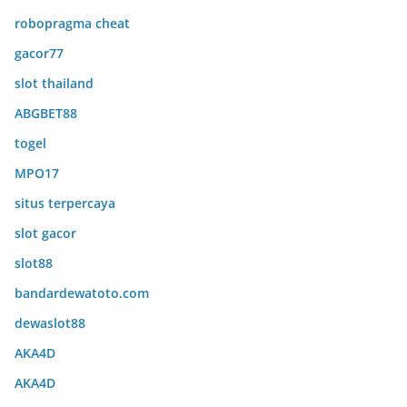
robopragma cheat
gacor77
slot thailand
ABGBET88
togel
MPO17
situs terpercaya
slot gacor
slot88
bandardewatoto.com
dewaslot88
AKA4D
AKA4D