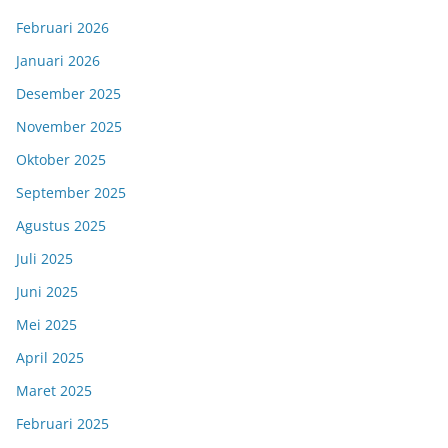
Februari 2026
Januari 2026
Desember 2025
November 2025
Oktober 2025
September 2025
Agustus 2025
Juli 2025
Juni 2025
Mei 2025
April 2025
Maret 2025
Februari 2025