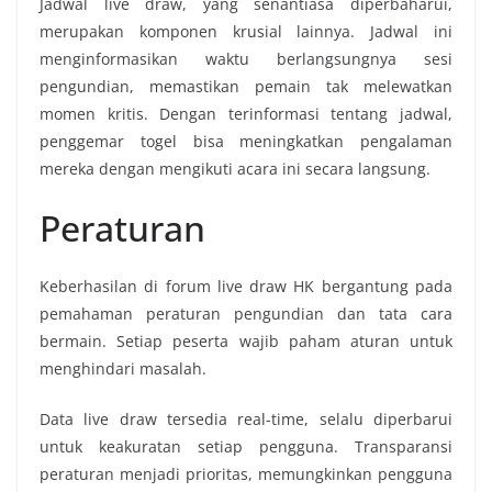
Jadwal live draw, yang senantiasa diperbaharui,
merupakan komponen krusial lainnya. Jadwal ini
menginformasikan waktu berlangsungnya sesi
pengundian, memastikan pemain tak melewatkan
momen kritis. Dengan terinformasi tentang jadwal,
penggemar togel bisa meningkatkan pengalaman
mereka dengan mengikuti acara ini secara langsung.
Peraturan
Keberhasilan di forum live draw HK bergantung pada
pemahaman peraturan pengundian dan tata cara
bermain. Setiap peserta wajib paham aturan untuk
menghindari masalah.
Data live draw tersedia real-time, selalu diperbarui
untuk keakuratan setiap pengguna. Transparansi
peraturan menjadi prioritas, memungkinkan pengguna