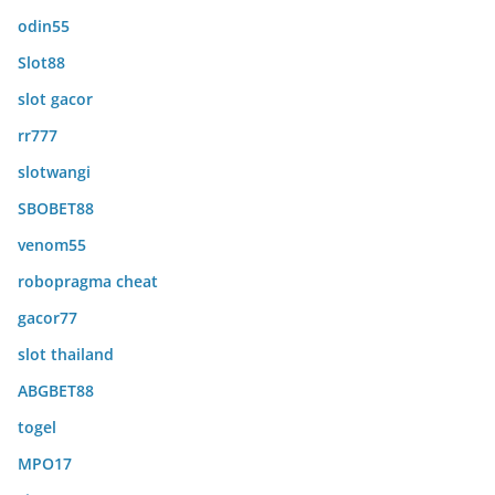
odin55
Slot88
slot gacor
rr777
slotwangi
SBOBET88
venom55
robopragma cheat
gacor77
slot thailand
ABGBET88
togel
MPO17