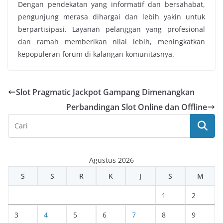
Dengan pendekatan yang informatif dan bersahabat,
pengunjung merasa dihargai dan lebih yakin untuk
berpartisipasi. Layanan pelanggan yang profesional
dan ramah memberikan nilai lebih, meningkatkan
kepopuleran forum di kalangan komunitasnya.
Slot Pragmatic Jackpot Gampang Dimenangkan
Perbandingan Slot Online dan Offline
Agustus 2026
S
S
R
K
J
S
M
1
2
3
4
5
6
7
8
9