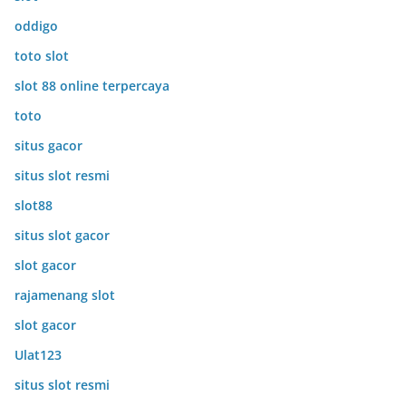
oddigo
toto slot
slot 88 online terpercaya
toto
situs gacor
situs slot resmi
slot88
situs slot gacor
slot gacor
rajamenang slot
slot gacor
Ulat123
situs slot resmi