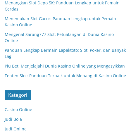
Menangkan Slot Depo 5K: Panduan Lengkap untuk Pemain
Cerdas
Menemukan Slot Gacor: Panduan Lengkap untuk Pemain
Kasino Online
Mengenal Sarang777 Slot: Petualangan di Dunia Kasino
Online
Panduan Lengkap Bermain Lapaktoto: Slot, Poker, dan Banyak
Lagi
Piu Bet: Menjelajahi Dunia Kasino Online yang Mengasyikkan
Tenten Slot: Panduan Terbaik untuk Menang di Kasino Online
Kategori
Casino Online
Judi Bola
Judi Online