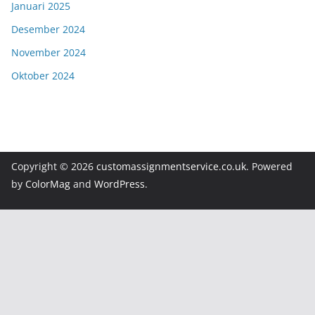
Januari 2025
Desember 2024
November 2024
Oktober 2024
Copyright © 2026
customassignmentservice.co.uk
. Powered
by
ColorMag
and
WordPress
.