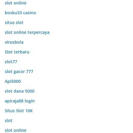
slot online
bosku33 casino
situs slot
slot online terpercaya
virusbola
Slot terbaru
slot77
slot gacor 777
Api5000
slot dana 5000
apiraja88 login
Situs Slot 10K
slot
slot online