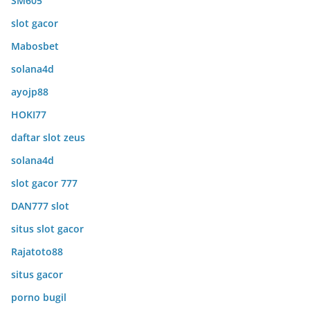
SM605
slot gacor
Mabosbet
solana4d
ayojp88
HOKI77
daftar slot zeus
solana4d
slot gacor 777
DAN777 slot
situs slot gacor
Rajatoto88
situs gacor
porno bugil