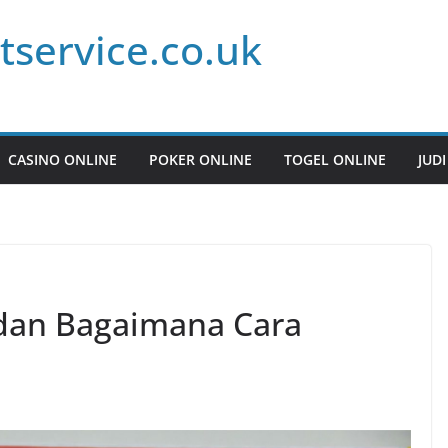
service.co.uk
CASINO ONLINE
POKER ONLINE
TOGEL ONLINE
JUD
 dan Bagaimana Cara