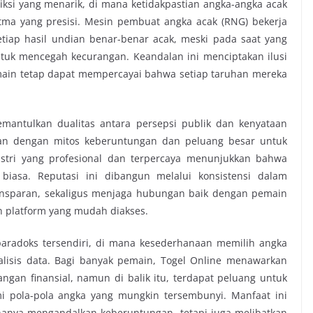
ksi yang menarik, di mana ketidakpastian angka-angka acak
itma yang presisi. Mesin pembuat angka acak (RNG) bekerja
iap hasil undian benar-benar acak, meski pada saat yang
ntuk mencegah kecurangan. Keandalan ini menciptakan ilusi
emain tetap dapat mempercayai bahwa setiap taruhan mereka
mantulkan dualitas antara persepsi publik dan kenyataan
aitkan dengan mitos keberuntungan dan peluang besar untuk
dustri yang profesional dan terpercaya menunjukkan bahwa
 biasa. Reputasi ini dibangun melalui konsistensi dalam
ansparan, sekaligus menjaga hubungan baik dengan pemain
n platform yang mudah diakses.
aradoks tersendiri, di mana kesederhanaan memilih angka
alisis data. Bagi banyak pemain, Togel Online menawarkan
an finansial, namun di balik itu, terdapat peluang untuk
pola-pola angka yang mungkin tersembunyi. Manfaat ini
anya mengandalkan keberuntungan, tetapi juga melibatkan