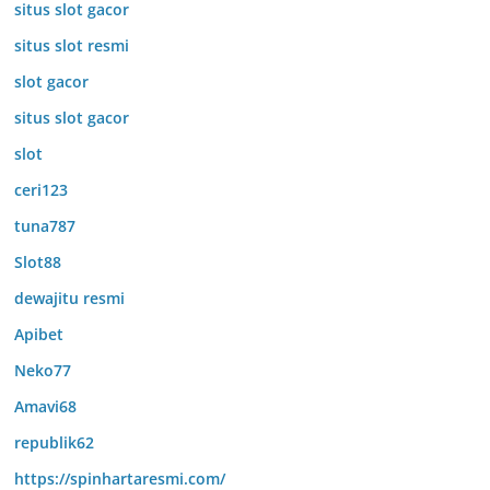
situs slot gacor
situs slot resmi
slot gacor
situs slot gacor
slot
ceri123
tuna787
Slot88
dewajitu resmi
Apibet
Neko77
Amavi68
republik62
https://spinhartaresmi.com/