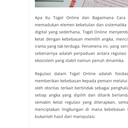
Apa Itu Togel Online dan Bagaimana Cara
memadukan elemen kebetulan dan sistematika d
digital yang sederhana, Togel Online menyem
ketat dengan kebebasan memilih angka, menc
irama yang tak terduga. Fenomena ini, yang se
sebenarnya adalah perpaduan antara regulas
ekosistem yang stabil namun penuh dinamika.
Regulasi dalam Togel Online adalah fonda
memberikan kebebasan kepada pemain melalui 
oleh otoritas terkait bertindak sebagai pengh
setiap angka yang dipilih dan ditarik berlan
semakin ketat regulasi yang diterapkan, se
menciptakan lingkungan di mana kebebasan 
bukanlah hasil dari manipulasi.