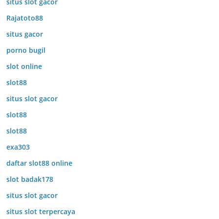
situs slot gacor
Rajatoto88
situs gacor
porno bugil
slot online
slot88
situs slot gacor
slot88
slot88
exa303
daftar slot88 online
slot badak178
situs slot gacor
situs slot terpercaya