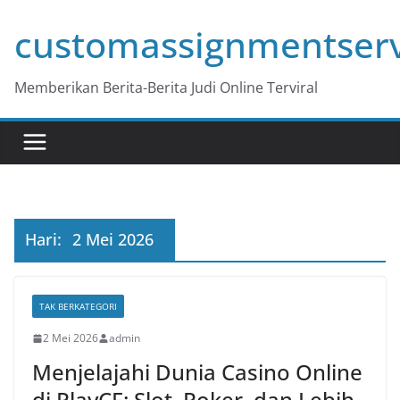
Skip
customassignmentserv
to
content
Memberikan Berita-Berita Judi Online Terviral
Hari:
2 Mei 2026
TAK BERKATEGORI
2 Mei 2026
admin
Menjelajahi Dunia Casino Online
di PlayCF: Slot, Poker, dan Lebih