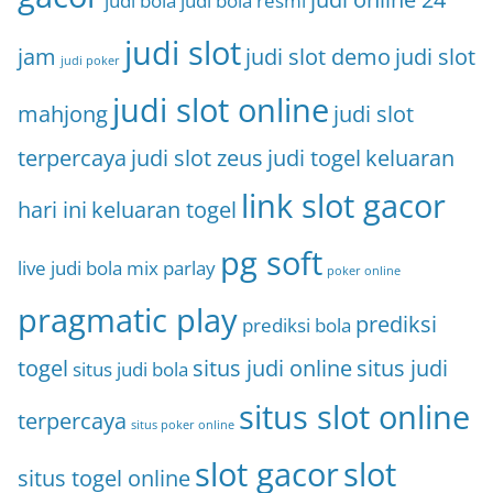
judi bola
judi bola resmi
judi slot
jam
judi slot demo
judi slot
judi poker
judi slot online
mahjong
judi slot
terpercaya
judi slot zeus
judi togel
keluaran
link slot gacor
hari ini
keluaran togel
pg soft
live judi bola
mix parlay
poker online
pragmatic play
prediksi
prediksi bola
togel
situs judi online
situs judi
situs judi bola
situs slot online
terpercaya
situs poker online
slot gacor
slot
situs togel online