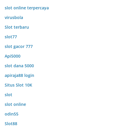
slot online terpercaya
virusbola
Slot terbaru
slot77
slot gacor 777
Api5000
slot dana 5000
apiraja88 login
Situs Slot 10K
slot
slot online
odin55
Slot88