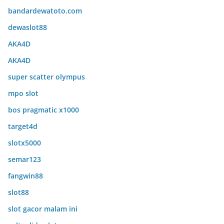
bandardewatoto.com
dewaslot88
AKA4D
AKA4D
super scatter olympus
mpo slot
bos pragmatic x1000
target4d
slotx5000
semar123
fangwin88
slot88
slot gacor malam ini