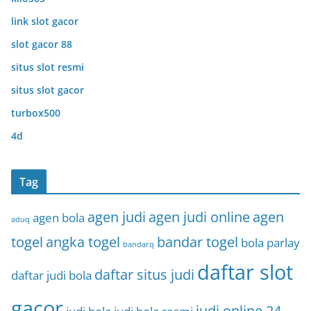
link slot gacor
slot gacor 88
situs slot resmi
situs slot gacor
turbox500
4d
Tag
agen judi
agen judi online
agen
agen bola
aduq
togel
angka togel
bandar togel
bola parlay
bandarq
daftar slot
daftar situs judi
daftar judi bola
gacor
judi online 24